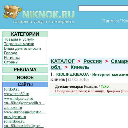
Пример: "К
КАТЕГОРИИ
Товары и услуги
Торговые марки
Виды деятельности
Города
Регионы
КАТАЛОГ
>
Россия
>
Самар
Страны
обл.
>
Кинель
РЕКЛАМА
1.
KIDLIFE.KIEV.UA - Интернет магази
НОВОЕ
Кинель |
(17.03.2010)
Сайты
Детские товары:
Коляски. /
.
Tako
ford59.ru
Продажа (торговля) в розницу, Продажа (тор
www.reno59.ru
www.helpsetup.ru
xn--80aagkqppxqe8h.x...
zao-szsk.ru
www.europeaneducatio...
prestigerus.ru
rollerdoor.ru
xn--80aibuxhdbs1g.xn...