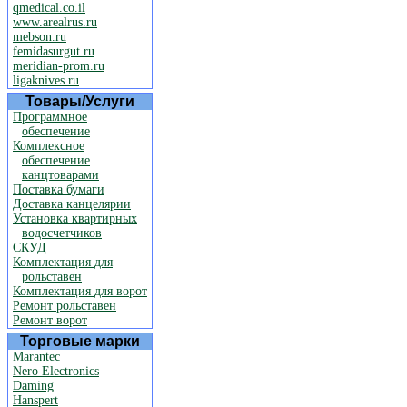
qmedical.co.il
www.arealrus.ru
mebson.ru
femidasurgut.ru
meridian-prom.ru
ligaknives.ru
Товары/Услуги
Программное
обеспечение
Комплексное
обеспечение
канцтоварами
Поставка бумаги
Доставка канцелярии
Установка квартирных
водосчетчиков
СКУД
Комплектация для
рольставен
Комплектация для ворот
Ремонт рольставен
Ремонт ворот
Торговые марки
Marantec
Nero Electronics
Daming
Hanspert