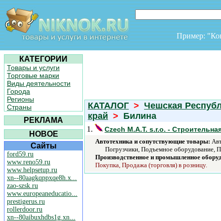
Пример: "К
КАТЕГОРИИ
Товары и услуги
Торговые марки
Виды деятельности
Города
Регионы
КАТАЛОГ
>
Чешская Респуб
Страны
край
>
Билина
РЕКЛАМА
1.
Czech M.A.T. s.r.o. - Строительна
НОВОЕ
Автотехника и сопутствующие товары:
Авт
Сайты
Погрузчики, Подъемное оборудование, П
ford59.ru
Производственное и промышленное обору
www.reno59.ru
Покупка, Продажа (торговля) в розницу.
www.helpsetup.ru
xn--80aagkqppxqe8h.x...
zao-szsk.ru
www.europeaneducatio...
prestigerus.ru
rollerdoor.ru
xn--80aibuxhdbs1g.xn...