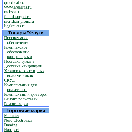
qmedical.co.il
www.arealrus.ru
mebson.ru
femidasurgut.ru
meridian-prom.ru
ligaknives.ru
Товары/Услуги
Программное
обеспечение
Комплексное
обеспечение
канцтоварами
Поставка бумаги
Доставка канцелярии
Установка квартирных
водосчетчиков
СКУД
Комплектация для
рольставен
Комплектация для ворот
Ремонт рольставен
Ремонт ворот
Торговые марки
Marantec
Nero Electronics
Daming
Hanspert