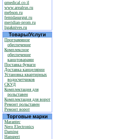
qmedical.co.il
www.arealrus.ru
mebson.ru
femidasurgut.ru
meridian-prom.ru
ligaknives.ru
Товары/Услуги
Программное
обеспечение
Комплексное
обеспечение
канцтоварами
Поставка бумаги
Доставка канцелярии
Установка квартирных
водосчетчиков
СКУД
Комплектация для
рольставен
Комплектация для ворот
Ремонт рольставен
Ремонт ворот
Торговые марки
Marantec
Nero Electronics
Daming
Hanspert