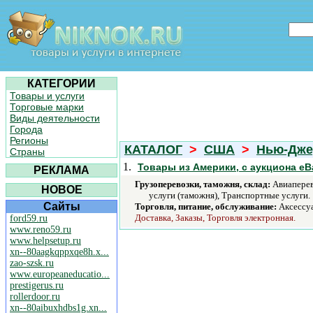
КАТЕГОРИИ
Товары и услуги
Торговые марки
Виды деятельности
Города
Регионы
КАТАЛОГ
>
США
>
Нью-Дже
Страны
1.
Товары из Америки, с аукциона eB
РЕКЛАМА
Грузоперевозки, таможня, склад:
Авиаперев
НОВОЕ
услуги (таможня), Транспортные услуги.
Сайты
Торговля, питание, обслуживание:
Аксессуа
Доставка, Заказы, Торговля электронная.
ford59.ru
www.reno59.ru
www.helpsetup.ru
xn--80aagkqppxqe8h.x...
zao-szsk.ru
www.europeaneducatio...
prestigerus.ru
rollerdoor.ru
xn--80aibuxhdbs1g.xn...