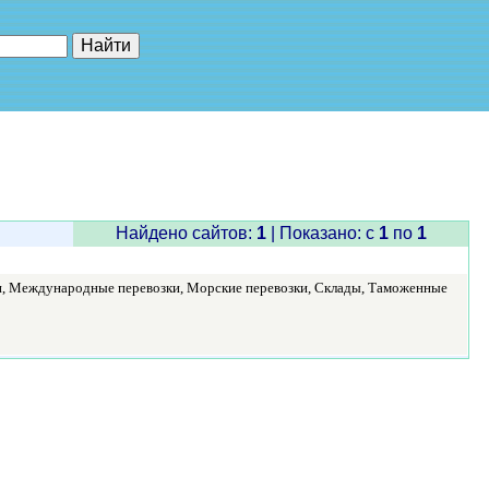
е"
Найдено сайтов:
1
| Показано: c
1
по
1
и, Международные перевозки, Морские перевозки, Склады, Таможенные