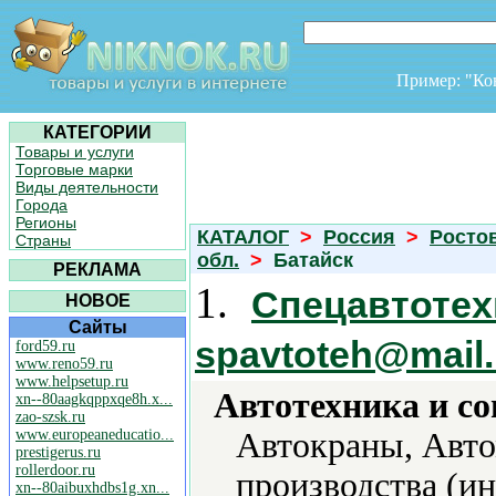
Пример: "К
КАТЕГОРИИ
Товары и услуги
Торговые марки
Виды деятельности
Города
Регионы
КАТАЛОГ
>
Россия
>
Росто
Страны
обл.
>
Батайск
РЕКЛАМА
1.
Спецавтотехн
НОВОЕ
Сайты
spavtoteh@mail.
ford59.ru
www.reno59.ru
www.helpsetup.ru
Автотехника и с
xn--80aagkqppxqe8h.x...
zao-szsk.ru
www.europeaneducatio...
Автокраны, Авто
prestigerus.ru
rollerdoor.ru
производства (и
xn--80aibuxhdbs1g.xn...