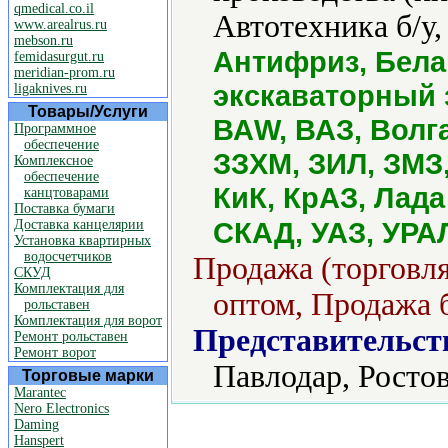
qmedical.co.il
Автотехника б/у
www.arealrus.ru
mebson.ru
Антифриз, Бела
femidasurgut.ru
meridian-prom.ru
экскаваторный 
ligaknives.ru
Товары/Услуги
ВАW, ВАЗ, Волга
Программное
обеспечение
ЗЗХМ, ЗИЛ, ЗМЗ
Комплексное
обеспечение
КиК, КрАЗ, Лада
канцтоварами
Поставка бумаги
СКАД, УАЗ, УРА
Доставка канцелярии
Установка квартирных
водосчетчиков
Продажа (торговля
СКУД
Комплектация для
оптом, Продажа б
рольставен
Комплектация для ворот
Представительст
Ремонт рольставен
Ремонт ворот
Павлодар, Росто
Торговые марки
Marantec
Nero Electronics
Daming
Hanspert