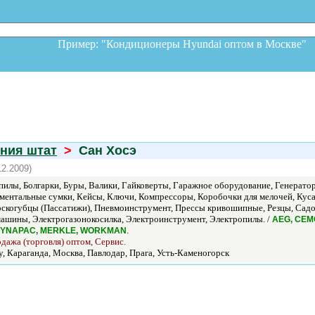
Пример: "Кондиционеры Hyundai оптом в Москв
ния штат
>
Сан Хосэ
12.2009)
илы, Болгарки, Буры, Валики, Гайковерты, Гаражное оборудование, Генерато
ументальные сумки, Кейсы, Ключи, Компрессоры, Коробочки для мелочей, Куса
скогубцы (Пассатижи), Пневмоинструмент, Прессы кривошипные, Резцы, Садо
шины, Электрогазонокосилка, Электроинструмент, Электропилы. /
AEG, CEM
.
 DYNAPAC, MERKLE, WORKMAN
одажа (торговля) оптом, Сервис.
, Караганда, Москва, Павлодар, Прага, Усть-Каменогорск