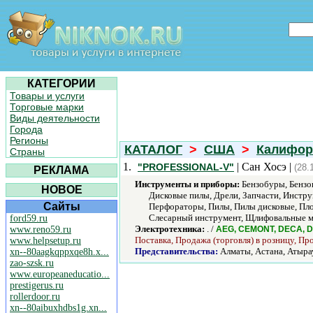
КАТЕГОРИИ
Товары и услуги
Торговые марки
Виды деятельности
Города
Регионы
КАТАЛОГ
>
США
>
Калифор
Страны
1.
| Сан Хосэ |
"PROFESSIONAL-V"
(28.
РЕКЛАМА
Инструменты и приборы:
Бензобуры, Бензоп
НОВОЕ
Дисковые пилы, Дрели, Запчасти, Инстр
Сайты
Перфораторы, Пилы, Пилы дисковые, Пло
Слесарный инструмент, Щлифовальные ма
ford59.ru
Электротехника:
. /
www.reno59.ru
AEG, CEMONT, DECA,
Поставка, Продажа (торговля) в розницу, Пр
www.helpsetup.ru
Представительства:
Алматы, Астана, Атырау
xn--80aagkqppxqe8h.x...
zao-szsk.ru
www.europeaneducatio...
prestigerus.ru
rollerdoor.ru
xn--80aibuxhdbs1g.xn...