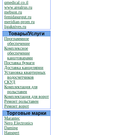
qmedical.co.il
www.arealrus.ru
mebson.ru
femidasurgut.ru
meridian-prom.ru
ligaknives.ru
Товары/Услуги
Программное
обеспечение
Комплексное
обеспечение
канцтоварами
Поставка бумаги
Доставка канцелярии
Установка квартирных
водосчетчиков
СКУД
Комплектация для
рольставен
Комплектация для ворот
Ремонт рольставен
Ремонт ворот
Торговые марки
Marantec
Nero Electronics
Daming
Hanspert