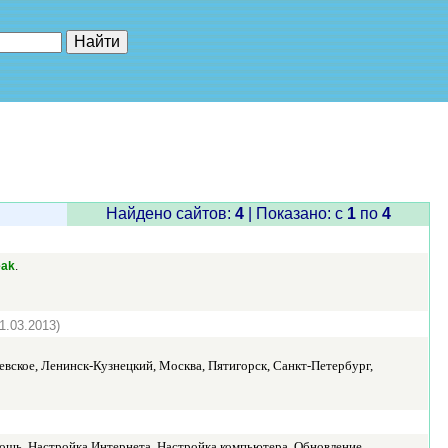
е"
Найдено сайтов:
4
| Показано: c
1
по
4
.
eak
1.03.2013)
вское, Ленинск-Кузнецкий, Москва, Пятигорск, Санкт-Петербург,
щь, Настройка Интернета, Настройка компьютера, Обновление,