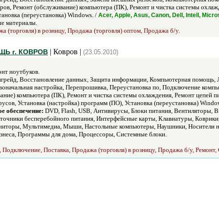
ров, Ремонт (обслуживание) компьютера (ПК), Ремонт и чистка системы охлажд
тановка (переустановка) Windows. /
Acer, Apple, Asus, Canon, Dell, Intell, Mic
е материалы.
а (торговля) в розницу, Продажа (торговля) оптом, Продажа б/у.
| Ковров |
Ь г. КОВРОВ
(23.05.2010)
нт ноутбуков.
рейд, Восстановление данных, Защита информации, Компьютерная помощь, Ло
воначальная настройка, Перепрошивка, Переустановка по, Подключение комп
вание) компьютера (ПК), Ремонт и чистка системы охлаждения, Ремонт цепей 
русов, Установка (настройка) программ (ПО), Установка (переустановка) Wind
е обеспечение:
DVD, Flash, USB, Антивирусы, Блоки питания, Вентиляторы, 
сточники бесперебойного питания, Интерфейсные карты, Клавиатуры, Коврик
ниторы, Мультимедиа, Мыши, Настольные компьютеры, Наушники, Носители н
неса, Программы для дома, Процессоры, Системные блоки.
 Подключение, Поставка, Продажа (торговля) в розницу, Продажа б/у, Ремонт