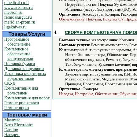
qmedical.co.il
Переустановка по, Покупка б/у компьюте
www.arealrus.ru
Установка (настройка) программ (ПО), Ус
mebson.ru
Оргтехника:
Аксессуары, Копиры, Расходны
femidasurgut.ru
Обслуживание, Покупка, Покупка б/у, Продаж
meridian-prom.ru
ligaknives.ru
4.
СКОРАЯ КОМПЬЮТЕРНАЯ ПОМОЩ
Товары/Услуги
Программное
Бытовая техника и электроника:
Колонки.
обеспечение
Бытовые услуги:
Ремонт компьютеров, Ремо
Комплексное
Компьютеры:
Антивирусные программы, Апг
обеспечение
Настройка компьютера, Обновление, Пер
канцтоварами
обеспечение под заказ, Ремонт (обслужи
Поставка бумаги
Техобслуживание, Удаление (лечение) ви
Доставка канцелярии
Компьютеры, комплектующие, программно
Установка квартирных
Звуковые карты, Звуковые платы, ИБП И
водосчетчиков
Материнские платы, Модули памяти, Мо
СКУД
Приводы, Программы, Программы для биз
Комплектация для
Оргтехника:
Сканеры.
рольставен
Наладка, Настройка, Обеспечение, Обучение,
Комплектация для ворот
Ремонт рольставен
Ремонт ворот
Торговые марки
Marantec
Nero Electronics
Daming
Hanspert