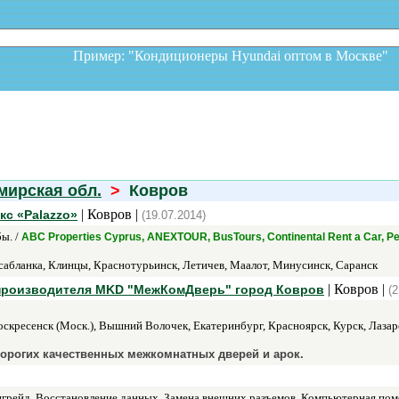
Пример: "Кондиционеры Hyundai оптом в Москв
мирская обл.
>
Ковров
| Ковров |
кс «Palazzo»
(19.07.2014)
ы. /
ABC Properties Cyprus, ANEXTOUR, BusTours, Continental Rent a Car, P
сабланка, Клинцы, Краснотурьинск, Летичев, Маалот, Минусинск, Саранск
| Ковров |
 производителя MKD "МежКомДверь" город Ковров
(2
кресенск (Моск.), Вышний Волочек, Екатеринбург, Красноярск, Курск, Лазаре
дорогих качественных межкомнатных дверей и арок.
рейд, Восстановление данных, Замена внешних разъемов, Компьютерная помо