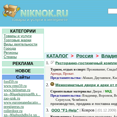
КАТЕГОРИИ
Товары и услуги
Торговые марки
Виды деятельности
Города
Регионы
КАТАЛОГ
>
Россия
>
Влади
Страны
1.
Ресторанно-гостиничный компле
РЕКЛАМА
Туризм, отдых и спорт:
Проживание, Свадьб
НОВОЕ
Аренда, Прокат.
Сайты
Представительства:
Абакан, Даугавпилс, Ка
ford59.ru
2.
Межкомнатные двери и арки от
www.reno59.ru
www.helpsetup.ru
Строительные материалы:
Двери. /
.
МКД
xn--80aagkqppxqe8h.x...
Представительства:
Владимир, Воронеж, Вос
zao-szsk.ru
Серпухов, Челябинск
www.europeaneducatio...
производство, продажа и поставка не
prestigerus.ru
3.
| Ковров |
ООО "F1-Help"
(01.12.2009)
rollerdoor.ru
xn--80aibuxhdbs1g.xn...
Компьютеры:
Антивирусные программы, Апг