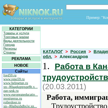
Пример: "К
КАТЕГОРИИ
Товары и услуги
Торговые марки
Виды деятельности
Города
Регионы
КАТАЛОГ
>
Россия
>
Влади
Страны
обл.
>
Александров
РЕКЛАМА
1.
Работа в Ка
НОВОЕ
Сайты
трудоустройств
ford59.ru
www.reno59.ru
www.helpsetup.ru
(20.03.2011)
xn--80aagkqppxqe8h.x...
zao-szsk.ru
www.europeaneducatio...
Работа, иммиграц
prestigerus.ru
rollerdoor.ru
Трудоустройство
xn--80aibuxhdbs1g.xn...