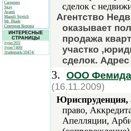
Carpenter
сделок с недвиж
Skay
Avanti
Агентство Нед
Manuli Stretch
Mr. Blade
оказывает пол
Северная Корона
ИНТЕРЕСНЫЕ
продажа кварт
СТРАНИЦЫ
/type/203/
участко ,юри
/type/7409/
/trademark/10474/
сделок. Адрес
3.
ООО Фемида 
(16.11.2009)
Юриспруденция, а
право, Аккредит
Апелляции, Арби