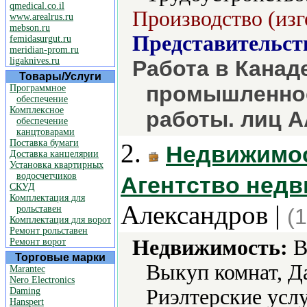
qmedical.co.il
Производство (изг
www.arealrus.ru
mebson.ru
Представительст
femidasurgut.ru
meridian-prom.ru
ligaknives.ru
Работа в Канаде
Товары/Услуги
промышленнос
Программное
обеспечение
Комплексное
работы. лиц 
обеспечение
канцтоварами
Поставка бумаги
2.
Недвижимос
Доставка канцелярии
Установка квартирных
водосчетчиков
Агентство недв
СКУД
Комплектация для
Александров |
рольставен
(
Комплектация для ворот
Ремонт рольставен
Недвижимость:
В
Ремонт ворот
Торговые марки
Выкуп комнат, Д
Marantec
Nero Electronics
Риэлтерские усл
Daming
Hanspert