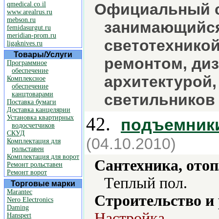
qmedical.co.il
Официальный с
www.arealrus.ru
mebson.ru
занимающийся
femidasurgut.ru
meridian-prom.ru
светотехникой
ligaknives.ru
Товары/Услуги
ремонтом, ди
Программное
обеспечение
архитектурой,
Комплексное
обеспечение
канцтоварами
светильников 
Поставка бумаги
Доставка канцелярии
42.
Установка квартирных
подъемник
водосчетчиков
СКУД
(04.10.2010)
Комплектация для
рольставен
Комплектация для ворот
Сантехника, отоп
Ремонт рольставен
Ремонт ворот
Теплый пол.
Торговые марки
Marantec
Строительство и
Nero Electronics
Daming
Настройка.
Hanspert