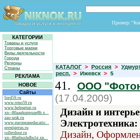
Пример: "К
КАТЕГОРИИ
Товары и услуги
Торговые марки
Виды деятельности
Города
Регионы
КАТАЛОГ
>
Россия
>
Удмур
Страны
респ.
>
Ижевск
>
5
РЕКЛАМА
41.
ООО "Фотон
НОВОЕ
Сайты
(17.04.2009)
ford59.ru
www.reno59.ru
www.helpsetup.ru
Дизайн и интерье
xn--80aagkqppxqe8h.x...
zao-szsk.ru
Электротехника:
www.europeaneducatio...
prestigerus.ru
Дизайн, Оформлен
rollerdoor.ru
xn--80aibuxhdbs1g.xn...