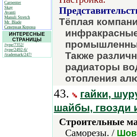
Carpenter
Skay
Представительст
Avanti
Manuli Stretch
Тёплая компани
Mr. Blade
Северная Корона
инфракрасные
ИНТЕРЕСНЫЕ
СТРАНИЦЫ
промышленные
/type/7352/
/type/2492-6/
Также различ
/trademark/247/
радиаторы во
отопления ал
43.
гайки, шур
шайбы, гвозди 
Строительные м
Саморезы. /
Шов