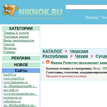
Пример: "К
КАТЕГОРИИ
Товары и услуги
Торговые марки
Виды деятельности
Города
Регионы
КАТАЛОГ
>
Чешская
Страны
Республика
>
Чехия
>
Сухдо
РЕКЛАМА
1.
Фирма Ромотоп производит ками
НОВОЕ
Бытовая техника и электроника:
Печи. /
Р
Сайты
Сантехника, отопление, кондиционировани
ford59.ru
Продажа (торговля) в розницу.
www.reno59.ru
www.helpsetup.ru
xn--80aagkqppxqe8h.x...
zao-szsk.ru
www.europeaneducatio...
prestigerus.ru
rollerdoor.ru
xn--80aibuxhdbs1g.xn...