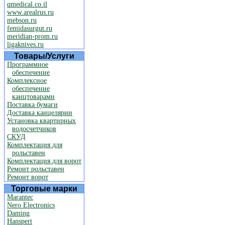
qmedical.co.il
www.arealrus.ru
mebson.ru
femidasurgut.ru
meridian-prom.ru
ligaknives.ru
Товары/Услуги
Программное
обеспечение
Комплексное
обеспечение
канцтоварами
Поставка бумаги
Доставка канцелярии
Установка квартирных
водосчетчиков
СКУД
Комплектация для
рольставен
Комплектация для ворот
Ремонт рольставен
Ремонт ворот
Торговые марки
Marantec
Nero Electronics
Daming
Hanspert