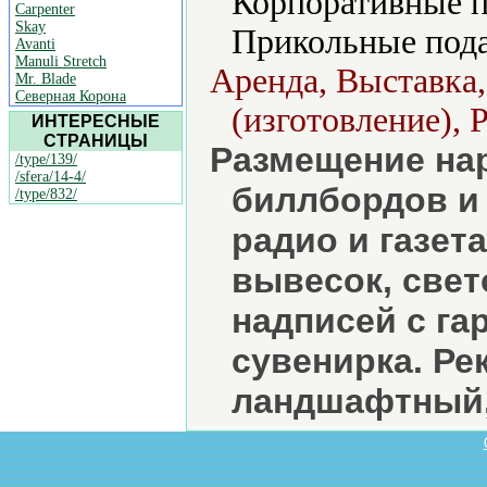
Корпоративные п
Carpenter
Skay
Прикольные пода
Avanti
Manuli Stretch
Аренда, Выставка
Mr. Blade
Северная Корона
(изготовление), 
ИНТЕРЕСНЫЕ
СТРАНИЦЫ
Размещение на
/type/139/
/sfera/14-4/
биллбордов и 
/type/832/
радио и газет
вывесок, све
надписей с га
сувенирка. Ре
ландшафтный,