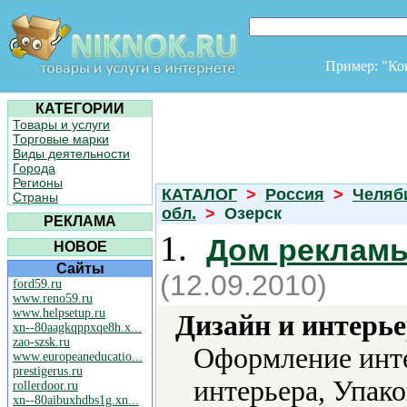
Пример: "К
КАТЕГОРИИ
Товары и услуги
Торговые марки
Виды деятельности
Города
Регионы
КАТАЛОГ
>
Россия
>
Челяб
Страны
обл.
>
Озерск
РЕКЛАМА
1.
Дом реклам
НОВОЕ
Сайты
(12.09.2010)
ford59.ru
www.reno59.ru
www.helpsetup.ru
Дизайн и интерье
xn--80aagkqppxqe8h.x...
zao-szsk.ru
Оформление инт
www.europeaneducatio...
prestigerus.ru
интерьера, Упако
rollerdoor.ru
xn--80aibuxhdbs1g.xn...