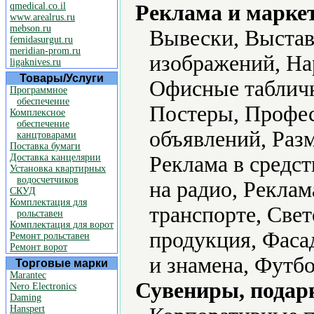
qmedical.co.il
Реклама и марке
www.arealrus.ru
mebson.ru
Вывески, Выстав
femidasurgut.ru
meridian-prom.ru
изображений, На
ligaknives.ru
Товары/Услуги
Офисные табличк
Программное
обеспечение
Постеры, Профес
Комплексное
обеспечение
объявлений, Раз
канцтоварами
Поставка бумаги
Доставка канцелярии
Реклама в средс
Установка квартирных
водосчетчиков
на радио, Реклам
СКУД
Комплектация для
транспорте, Све
рольставен
Комплектация для ворот
продукция, Фаса
Ремонт рольставен
Ремонт ворот
и знамена, Футб
Торговые марки
Marantec
Сувениры, подар
Nero Electronics
Daming
Hanspert