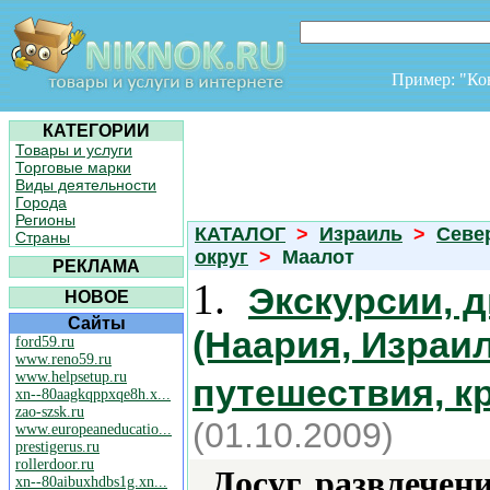
Пример: "К
КАТЕГОРИИ
Товары и услуги
Торговые марки
Виды деятельности
Города
Регионы
КАТАЛОГ
>
Израиль
>
Севе
Страны
округ
>
Маалот
РЕКЛАМА
1.
Экскурсии, д
НОВОЕ
Сайты
(Наария, Израил
ford59.ru
www.reno59.ru
www.helpsetup.ru
путешествия, к
xn--80aagkqppxqe8h.x...
zao-szsk.ru
(01.10.2009)
www.europeaneducatio...
prestigerus.ru
rollerdoor.ru
Досуг, развлечен
xn--80aibuxhdbs1g.xn...