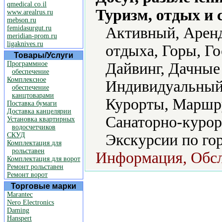
qmedical.co.il
Туризм, отдых и 
www.arealrus.ru
mebson.ru
femidasurgut.ru
Активный, Аренд
meridian-prom.ru
ligaknives.ru
отдыха, Горы, Го
Товары/Услуги
Программное
Дайвинг, Дачные 
обеспечение
Комплексное
Индивидуальный 
обеспечение
канцтоварами
Курорты, Маршру
Поставка бумаги
Доставка канцелярии
Санаторно-курор
Установка квартирных
водосчетчиков
СКУД
Экскурсии по гор
Комплектация для
рольставен
Информация, Обс
Комплектация для ворот
Ремонт рольставен
Ремонт ворот
Торговые марки
Marantec
Nero Electronics
Daming
Hanspert