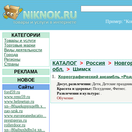
Пример: "К
КАТЕГОРИИ
Товары и услуги
Торговые марки
Виды деятельности
Города
Регионы
КАТАЛОГ
>
Россия
>
Новго
Страны
обл.
>
Шимск
РЕКЛАМА
1.
Хореографический ансамбль «Род
НОВОЕ
Досуг, развлечения:
Дети, Детские праздник
Сайты
Красота и здоровье:
Похудение, Фитнес.
ford59.ru
Развлечения и культура:
.
www.reno59.ru
Обучение.
www.helpsetup.ru
xn--80aagkqppxqe8h.x...
zao-szsk.ru
www.europeaneducatio...
prestigerus.ru
rollerdoor.ru
xn--80aibuxhdbs1g.xn...