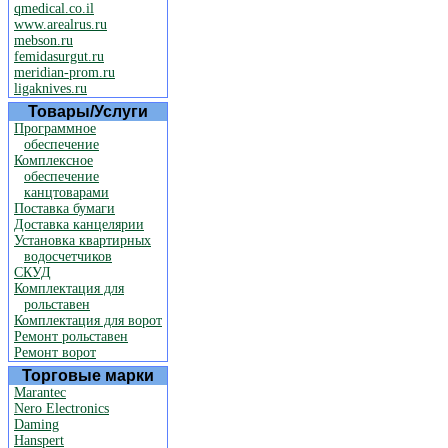
qmedical.co.il
www.arealrus.ru
mebson.ru
femidasurgut.ru
meridian-prom.ru
ligaknives.ru
Товары/Услуги
Программное
обеспечение
Комплексное
обеспечение
канцтоварами
Поставка бумаги
Доставка канцелярии
Установка квартирных
водосчетчиков
СКУД
Комплектация для
рольставен
Комплектация для ворот
Ремонт рольставен
Ремонт ворот
Торговые марки
Marantec
Nero Electronics
Daming
Hanspert