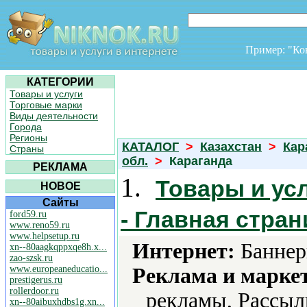
Пример: "К
КАТЕГОРИИ
Товары и услуги
Торговые марки
Виды деятельности
Города
Регионы
КАТАЛОГ
>
Казахстан
>
Кар
Страны
обл.
>
Караганда
РЕКЛАМА
1.
Товары и ус
НОВОЕ
Сайты
- Главная стран
ford59.ru
www.reno59.ru
www.helpsetup.ru
Интернет:
Баннер
xn--80aagkqppxqe8h.x...
zao-szsk.ru
www.europeaneducatio...
Реклама и марке
prestigerus.ru
rollerdoor.ru
рекламы, Рассылк
xn--80aibuxhdbs1g.xn...