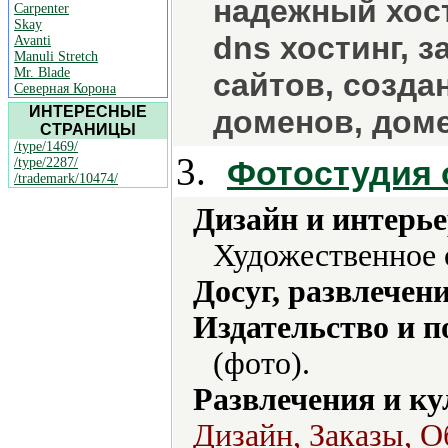
надежный хост
Carpenter
Skay
dns хостинг, з
Avanti
Manuli Stretch
Mr. Blade
сайтов, созда
Северная Корона
ИНТЕРЕСНЫЕ
доменов, доме
СТРАНИЦЫ
/type/1469/
3.
Фотостудия 
/type/2287/
/trademark/10474/
Дизайн и интерье
Художественное 
Досуг, развлечен
Издательство и 
(фото).
Развлечения и ку
Дизайн, Заказы, О