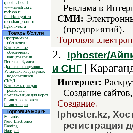
qmedical.co.il
Реклама в Интерн
www.arealrus.ru
mebson.ru
СМИ:
Электронны
femidasurgut.ru
meridian-prom.ru
ligaknives.ru
(предприятий).
Товары/Услуги
Торговля электрон
Программное
обеспечение
Комплексное
2.
Iphoster/Айп
обеспечение
канцтоварами
Поставка бумаги
| Караган
и СНГ
Доставка канцелярии
Установка квартирных
водосчетчиков
Интернет:
Раскрут
СКУД
Комплектация для
Создание сайтов,
рольставен
Комплектация для ворот
Ремонт рольставен
Создание.
Ремонт ворот
Торговые марки
Iphoster.kz, Хо
Marantec
Nero Electronics
регистрация д
Daming
Hanspert