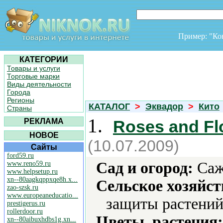
Пример: "К
КАТЕГОРИИ
Товары и услуги
Торговые марки
Виды деятельности
Города
Регионы
КАТАЛОГ
>
Эквадор
>
Кито
Страны
1.
РЕКЛАМА
Roses and Fl
НОВОЕ
(10.07.2009)
Сайты
ford59.ru
Сад и огород:
Саж
www.reno59.ru
www.helpsetup.ru
xn--80aagkqppxqe8h.x...
Сельское хозяйст
zao-szsk.ru
www.europeaneducatio...
защиты растений
prestigerus.ru
rollerdoor.ru
Цветы, растения:
xn--80aibuxhdbs1g.xn...