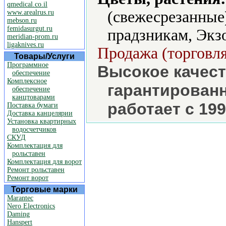
qmedical.co.il
(свежесрезанные)
www.arealrus.ru
mebson.ru
femidasurgut.ru
прадзникам, Экз
meridian-prom.ru
ligaknives.ru
Продажа (торговля
Товары/Услуги
Программное
Высокое качест
обеспечение
Комплексное
гарантирован
обеспечение
канцтоварами
работает с 199
Поставка бумаги
Доставка канцелярии
Установка квартирных
водосчетчиков
СКУД
Комплектация для
рольставен
Комплектация для ворот
Ремонт рольставен
Ремонт ворот
Торговые марки
Marantec
Nero Electronics
Daming
Hanspert