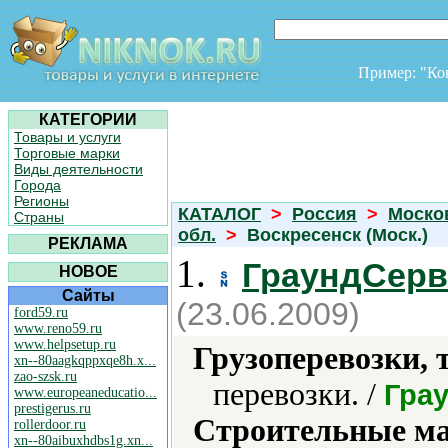
Пример: "К
КАТЕГОРИИ
Товары и услуги
Торговые марки
Виды деятельности
Города
Регионы
КАТАЛОГ
>
Россия
>
Моско
Страны
обл.
>
Воскресенск (Моск.)
РЕКЛАМА
1.
ГраундСерв
НОВОЕ
Сайты
(23.06.2009)
ford59.ru
www.reno59.ru
www.helpsetup.ru
Грузоперевозки, 
xn--80aagkqppxqe8h.x...
zao-szsk.ru
перевозки. /
Гра
www.europeaneducatio...
prestigerus.ru
Строительные м
rollerdoor.ru
xn--80aibuxhdbs1g.xn...