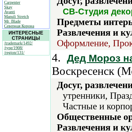
Досуг, развлечен
Carpenter
Skay
СВ-Студия деко
Avanti
Manuli Stretch
Предметы интерь
Mr. Blade
Северная Корона
Развлечения и ку
ИНТЕРЕСНЫЕ
СТРАНИЦЫ
Оформление, Прок
/trademark/1492/
/type/1908/
/region/131/
4.
Дед Мороз н
Воскресенск (Мо
Досуг, развлечен
утренники, Праз
Частные и корпо
Общественные ор
Развлечения и ку