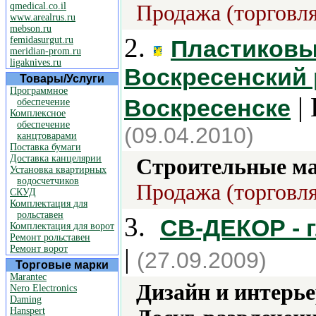
qmedical.co.il
Продажа (торговля
www.arealrus.ru
mebson.ru
2.
femidasurgut.ru
Пластиковы
meridian-prom.ru
ligaknives.ru
Воскресенский 
Товары/Услуги
Программное
| 
Воскресенске
обеспечение
Комплексное
обеспечение
(09.04.2010)
канцтоварами
Поставка бумаги
Доставка канцелярии
Строительные м
Установка квартирных
водосчетчиков
Продажа (торговля
СКУД
Комплектация для
рольставен
3.
СВ-ДЕКОР - 
Комплектация для ворот
Ремонт рольставен
Ремонт ворот
|
(27.09.2009)
Торговые марки
Marantec
Дизайн и интерье
Nero Electronics
Daming
Hanspert