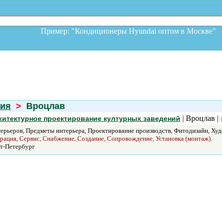
Пример: "Кондиционеры Hyundai оптом в Москв
зия
>
Вроцлав
| Вроцлав |
итектурное проектирование културных заведений
ерьеров, Предметы интерьера, Проектирование производств, Фитодизайн, Ху
врация, Сервис, Снабжение, Создание, Сопровождение, Установка (монтаж).
т-Петербург