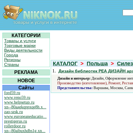
КАТЕГОРИИ
Товары и услуги
Торговые марки
Виды деятельности
Города
Регионы
КАТАЛОГ
>
Польша
>
Силе
Страны
1.
Дизайн библиотек РЕА ДИЗАЙН арх
РЕКЛАМА
Дизайн и интерьер:
Дизайн, Оформление инт
НОВОЕ
Производство (изготовление), Ремонт, Реста
Сайты
Представительства:
Варшава, Москва, Санк
ford59.ru
www.reno59.ru
www.helpsetup.ru
xn--80aagkqppxqe8h.x...
zao-szsk.ru
www.europeaneducatio...
prestigerus.ru
rollerdoor.ru
xn--80aibuxhdbs1g.xn...