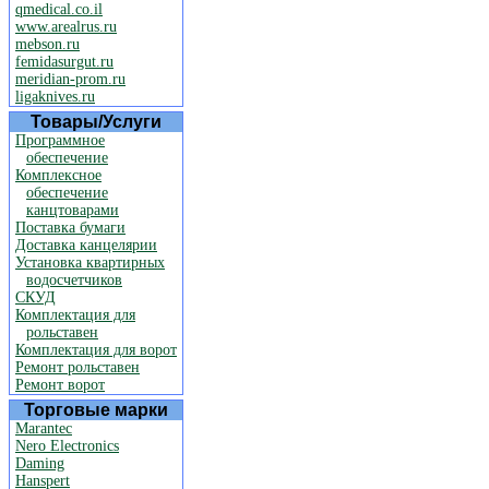
qmedical.co.il
www.arealrus.ru
mebson.ru
femidasurgut.ru
meridian-prom.ru
ligaknives.ru
Товары/Услуги
Программное
обеспечение
Комплексное
обеспечение
канцтоварами
Поставка бумаги
Доставка канцелярии
Установка квартирных
водосчетчиков
СКУД
Комплектация для
рольставен
Комплектация для ворот
Ремонт рольставен
Ремонт ворот
Торговые марки
Marantec
Nero Electronics
Daming
Hanspert