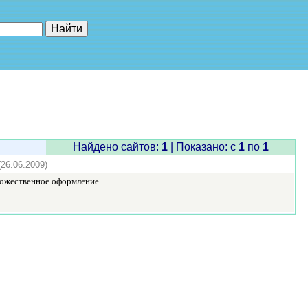
е"
Найдено сайтов:
1
| Показано: c
1
по
1
(26.06.2009)
дожественное оформление.