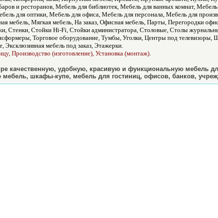
баров и ресторанов, Мебель для библиотек, Мебель для ванных комнат, Мебель 
бель для оптики, Мебель для офиса, Мебель для персонала, Мебель для прои
ая мебель, Мягкая мебель, На заказ, Офисная мебель, Парты, Перегородки оф
ажи, Стенки, Стойки Hi-Fi, Стойки администратора, Столовые, Столы журнал
сформеры, Торговое оборудование, Тумбы, Уголки, Центры под телевизоры,
 Эксклюзивная мебель под заказ, Этажерки.
ицу, Производство (изготовление), Установка (монтаж).
ре качественную, удобную, красивую и функциональную мебель для
 мебель, шкафы-купе, мебель для гостиниц, офисов, банков, учреж