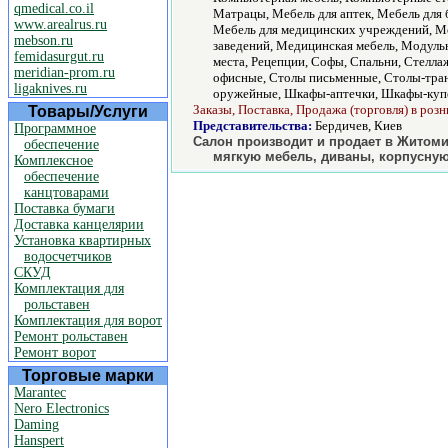
qmedical.co.il
Матрацы, Мебель для аптек, Мебель для 
www.arealrus.ru
Мебель для медицинских учреждений, Ме
mebson.ru
заведений, Медицинская мебель, Модульн
femidasurgut.ru
места, Рецепции, Софы, Спальни, Стелл
meridian-prom.ru
офисные, Столы письменные, Столы-тран
ligaknives.ru
оружейные, Шкафы-аптечки, Шкафы-купе,
Заказы, Поставка, Продажа (торговля) в розн
Товары/Услуги
Представительства:
Бердичев, Киев
Программное
Салон производит и продает в Житоми
обеспечение
мягкую мебель, диваны, корпусную
Комплексное
обеспечение
канцтоварами
Поставка бумаги
Доставка канцелярии
Установка квартирных
водосчетчиков
СКУД
Комплектация для
рольставен
Комплектация для ворот
Ремонт рольставен
Ремонт ворот
Торговые марки
Marantec
Nero Electronics
Daming
Hanspert