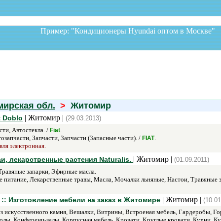
Пример: "Кондиционеры Hyundai оптом в Москв
ирская обл.
>
Житомир
| Житомир |
 Doblo
(29.03.2013)
ти, Автостекла. /
.
Fiat
озапчасти, Запчасти, Запчасти (Запасные части). /
.
FIAT
вля электронная.
| Житомир |
, лекарственные растения Naturalis.
(01.09.2011)
Травяные запарки, Эфирные масла.
 питание, Лекарственные травы, Масла, Мочалки льняные, Настои, Травяные 
| Житомир |
:: Изготовление мебели на заказ в Житомире
(10.01
из искусственного камня, Вешалки, Витрины, Встроеная мебель, Гардеробы, Го
лы, Конференц-залы, Корпусная мебель, Кровати, Круглые кровати, Кухни, Ку