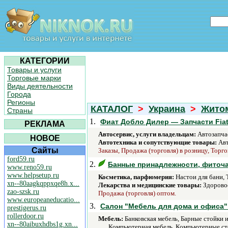
КАТЕГОРИИ
Товары и услуги
Торговые марки
Виды деятельности
Города
Регионы
КАТАЛОГ
>
Украина
>
Житом
Страны
1.
Фиат Добло Дилер — Запчасти Fiat
РЕКЛАМА
Автосервис, услуги владельцам:
Автозапчас
НОВОЕ
Автотехника и сопутствующие товары:
Авт
Сайты
Заказы, Продажа (торговля) в розницу, Торго
ford59.ru
2.
Банные принадлежности, фиточаи
www.reno59.ru
www.helpsetup.ru
Косметика, парфюмерия:
Настои для бани, 
xn--80aagkqppxqe8h.x...
Лекарства и медицинские товары:
Здоровое
zao-szsk.ru
Продажа (торговля) оптом.
www.europeaneducatio...
3.
Салон "Мебель для дома и офиса" 
prestigerus.ru
rollerdoor.ru
Мебель:
Банковская мебель, Барные стойки 
xn--80aibuxhdbs1g.xn...
Компьютерная мебель, Компьютерные сто