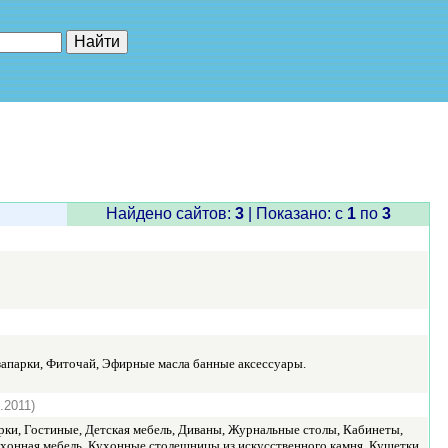
е"
Найдено сайтов:
3
| Показано: c
1
по
3
запарки, Фиточай, Эфирные масла банные аксессуары.
.2011)
рки, Гостиные, Детская мебель, Диваны, Журнальные столы, Кабинеты,
хонная мебель, Кухонные столешницы из искусственного камня, Кушетки,