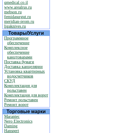
qmedical.co.il
www.arealrus.ru
mebson.ru
femidasurgut.ru
meridian-prom.ru
ligaknives.ru
Товары/Услуги
Программное
обеспечение
Комплексное
обеспечение
канцтоварами
Поставка бумаги
Доставка канцелярии
Установка квартирных
водосчетчиков
СКУД
Комплектация для
рольставен
Комплектация для ворот
Ремонт рольставен
Ремонт ворот
Торговые марки
Marantec
Nero Electronics
Daming
Hanspert