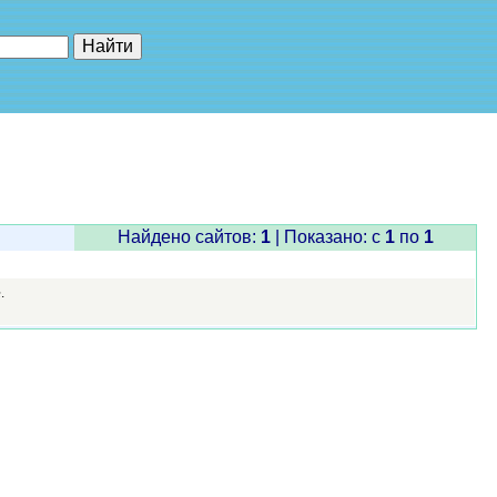
е"
Найдено сайтов:
1
| Показано: c
1
по
1
.