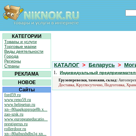
КАТЕГОРИИ
Товары и услуги
Торговые марки
Виды деятельности
Города
Регионы
КАТАЛОГ
>
Беларусь
>
Мог
Страны
1.
Индивидуальный предпринимател
РЕКЛАМА
Грузоперевозки, таможня, склад:
Автоперев
НОВОЕ
Доставка, Круглосуточно, Подготовка, Хран
Сайты
ford59.ru
www.reno59.ru
www.helpsetup.ru
xn--80aagkqppxqe8h.x...
zao-szsk.ru
www.europeaneducatio...
prestigerus.ru
rollerdoor.ru
xn--80aibuxhdbs1g.xn...