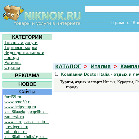
Пример: "К
КАТЕГОРИИ
Товары и услуги
Торговые марки
Виды деятельности
Города
Регионы
КАТАЛОГ
>
Италия
>
Кампа
Страны
1.
Компания Doctor Italia - отдых и л
РЕКЛАМА
Туризм, отдых и спорт:
Италия, Курорты, Ле
НОВОЕ
городу.
Сайты
ford59.ru
www.reno59.ru
www.helpsetup.ru
xn--80aagkqppxqe8h.x...
zao-szsk.ru
www.europeaneducatio...
prestigerus.ru
rollerdoor.ru
xn--80aibuxhdbs1g.xn...