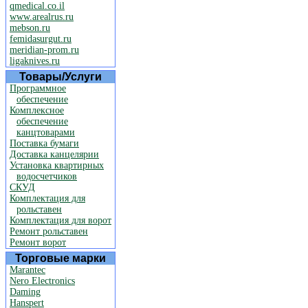
qmedical.co.il
www.arealrus.ru
mebson.ru
femidasurgut.ru
meridian-prom.ru
ligaknives.ru
Товары/Услуги
Программное
обеспечение
Комплексное
обеспечение
канцтоварами
Поставка бумаги
Доставка канцелярии
Установка квартирных
водосчетчиков
СКУД
Комплектация для
рольставен
Комплектация для ворот
Ремонт рольставен
Ремонт ворот
Торговые марки
Marantec
Nero Electronics
Daming
Hanspert