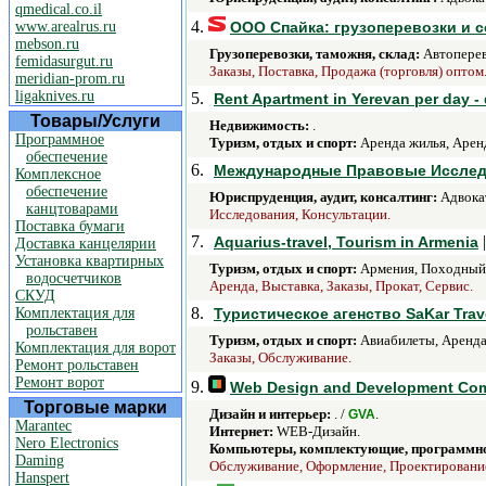
qmedical.co.il
4.
www.arealrus.ru
ООО Спайка: грузоперевозки и 
mebson.ru
Грузоперевозки, таможня, склад:
Автоперев
femidasurgut.ru
Заказы, Поставка, Продажа (торговля) оптом
meridian-prom.ru
ligaknives.ru
5.
Rent Apartment in Yerevan per day - 
Товары/Услуги
Недвижимость:
.
Программное
Туризм, отдых и спорт:
Аренда жилья, Аренд
обеспечение
6.
Международные Правовые Исследо
Комплексное
обеспечение
Юриспруденция, аудит, консалтинг:
Адвокат
канцтоварами
Исследования, Консультации.
Поставка бумаги
7.
Aquarius-travel, Tourism in Armenia
Доставка канцелярии
Установка квартирных
Туризм, отдых и спорт:
Армения, Походный,
водосчетчиков
Аренда, Выставка, Заказы, Прокат, Сервис.
СКУД
8.
Комплектация для
Туристическое агенство SaKar Trav
рольставен
Туризм, отдых и спорт:
Авиабилеты, Аренда 
Комплектация для ворот
Заказы, Обслуживание.
Ремонт рольставен
Ремонт ворот
9.
Web Design and Development Comp
Торговые марки
Дизайн и интерьер:
. /
.
GVA
Marantec
Интернет:
WEB-Дизайн.
Nero Electronics
Компьютеры, комплектующие, программно
Daming
Обслуживание, Оформление, Проектирование
Hanspert