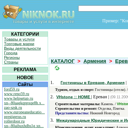
Пример: "К
КАТЕГОРИИ
Товары и услуги
Торговые марки
Виды деятельности
Города
Регионы
КАТАЛОГ
>
Армения
>
Ерев
Страны
РЕКЛАМА
НОВОЕ
1.
|
Гостиницы в Ереване, Армения
Сайты
ford59.ru
Туризм, отдых и спорт:
Гостиницы (отели). 
www.reno59.ru
2.
| Ереван |
VHstone :: HOME
(09.11.200
www.helpsetup.ru
xn--80aagkqppxqe8h.x...
Строительные материалы:
Камень. /
VHsto
zao-szsk.ru
Строительство и ремонт:
Отделка, Плитка.
www.europeaneducatio...
Представительства:
Нижний Новгород
prestigerus.ru
3.
Международные Юридические и Ис
rollerdoor.ru
xn--80aibuxhdbs1g.xn...
Юриспруденция, аудит, консалтинг:
Адвокат