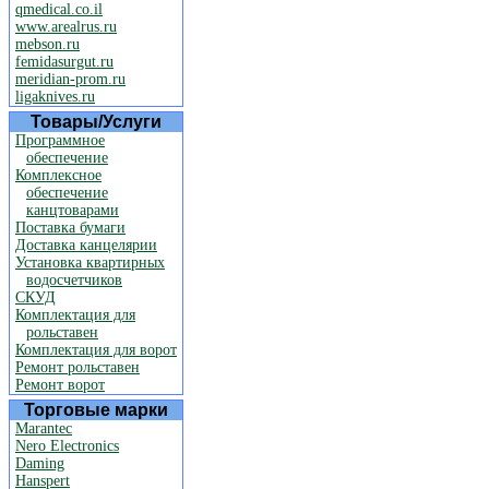
qmedical.co.il
www.arealrus.ru
mebson.ru
femidasurgut.ru
meridian-prom.ru
ligaknives.ru
Товары/Услуги
Программное
обеспечение
Комплексное
обеспечение
канцтоварами
Поставка бумаги
Доставка канцелярии
Установка квартирных
водосчетчиков
СКУД
Комплектация для
рольставен
Комплектация для ворот
Ремонт рольставен
Ремонт ворот
Торговые марки
Marantec
Nero Electronics
Daming
Hanspert