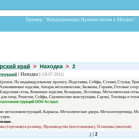
Пример: "Кондиционеры Hyundai оптом в Москв
рский край
>
Находка
>
2
| Находка |
трукций
(18.07.2011)
 Крепеж, По индивидуальному проекту, Подставки, Сейфы, Стенки, Стулья, Урн
Аллюминевые изделия, Ангары металлические, Балконы, Гаражи, Готовые соор
Кладочная сетка, Кованные изделия, Козырьки, Лестницы, Металлическая сетк
 для опор, Решетки, Сейфы, Сценические конструкции, Сцены, Теплицы и теп
.
таллоконструкций ООО Астрал
ие металлоконструкций, Каркасы, Металлические двери, Металлочерепица, Мо
туары.
чения:
.
а (торговля) в розницу, Производство (изготовление), Установка (монтаж).
|
2
1