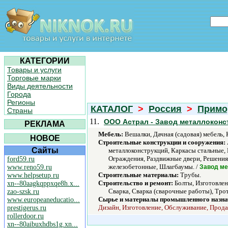
КАТЕГОРИИ
Товары и услуги
Торговые марки
Виды деятельности
Города
Регионы
КАТАЛОГ
>
Россия
>
Примо
Страны
11.
ООО Астрал - Завод металлоконс
РЕКЛАМА
Мебель:
Вешалки, Дачная (садовая) мебель,
НОВОЕ
Строительные конструкции и сооружения:
Сайты
металлоконструкций, Каркасы стальные, 
Ограждения, Раздвижные двери, Решения
ford59.ru
железобетонные, Шлагбаумы. /
www.reno59.ru
Завод ме
Строительные материалы:
Трубы.
www.helpsetup.ru
Строительство и ремонт:
Болты, Изготовлен
xn--80aagkqppxqe8h.x...
Сварка, Сварка (сварочные работы), Тро
zao-szsk.ru
Сырье и материалы промышленного назна
www.europeaneducatio...
Дизайн, Изготовление, Обслуживание, Продаж
prestigerus.ru
rollerdoor.ru
xn--80aibuxhdbs1g.xn...