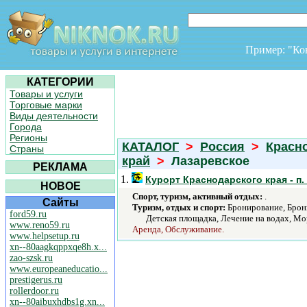
Пример: "К
КАТЕГОРИИ
Товары и услуги
Торговые марки
Виды деятельности
Города
Регионы
КАТАЛОГ
>
Россия
>
Красн
Страны
край
>
Лазаревское
РЕКЛАМА
1.
Курорт Краснодарского края - п.
НОВОЕ
Спорт, туризм, активный отдых:
.
Сайты
Туризм, отдых и спорт:
Бронирование, Брони
ford59.ru
Детская площадка, Лечение на водах, Мо
www.reno59.ru
Аренда, Обслуживание.
www.helpsetup.ru
xn--80aagkqppxqe8h.x...
zao-szsk.ru
www.europeaneducatio...
prestigerus.ru
rollerdoor.ru
xn--80aibuxhdbs1g.xn...