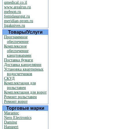
qmedical.co.il
www.arealrus.ru
mebson.ru
femidasurgut.ru
meridian-prom.ru
ligaknives.ru
Товары/Услуги
Программное
обеспечение
Комплексное
обеспечение
канцтоварами
Поставка бумаги
Доставка канцелярии
Установка квартирных
водосчетчиков
СКУД
Комплектация для
рольставен
Комплектация для ворот
Ремонт рольставен
Ремонт ворот
Торговые марки
Marantec
Nero Electronics
Daming
Hanspert