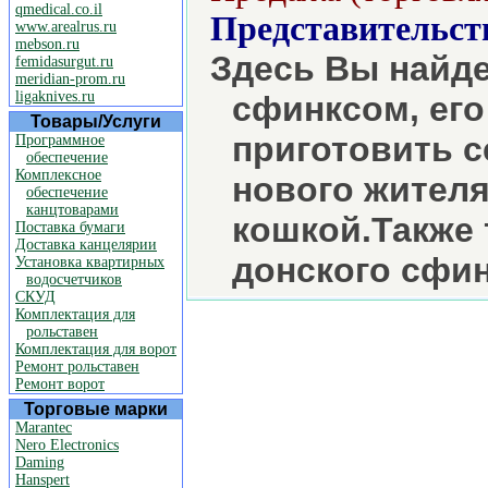
qmedical.co.il
Представительст
www.arealrus.ru
mebson.ru
Здесь Вы найде
femidasurgut.ru
meridian-prom.ru
ligaknives.ru
сфинксом, его
Товары/Услуги
приготовить с
Программное
обеспечение
Комплексное
нового жителя
обеспечение
канцтоварами
кошкой.Также 
Поставка бумаги
Доставка канцелярии
донского сфин
Установка квартирных
водосчетчиков
СКУД
Комплектация для
рольставен
Комплектация для ворот
Ремонт рольставен
Ремонт ворот
Торговые марки
Marantec
Nero Electronics
Daming
Hanspert