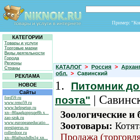
Пример: "К
КАТЕГОРИИ
Товары и услуги
Торговые марки
Виды деятельности
Города
Регионы
КАТАЛОГ
>
Россия
>
Архан
Страны
обл.
>
Савинский
РЕКЛАМА
1.
Питомник до
НОВОЕ
Сайты
| Савинс
поэта"
ford59.ru
www.reno59.ru
www.helpsetup.ru
Зоологические и 
xn--80aagkqppxqe8h.x...
zao-szsk.ru
www.europeaneducatio...
Зоотовары:
Котят
prestigerus.ru
rollerdoor.ru
Продажа (торговля
xn--80aibuxhdbs1g.xn...