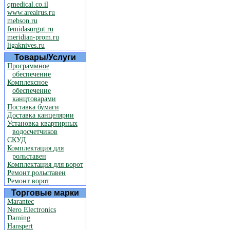
qmedical.co.il
www.arealrus.ru
mebson.ru
femidasurgut.ru
meridian-prom.ru
ligaknives.ru
Товары/Услуги
Программное
обеспечение
Комплексное
обеспечение
канцтоварами
Поставка бумаги
Доставка канцелярии
Установка квартирных
водосчетчиков
СКУД
Комплектация для
рольставен
Комплектация для ворот
Ремонт рольставен
Ремонт ворот
Торговые марки
Marantec
Nero Electronics
Daming
Hanspert