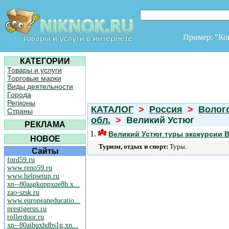
Пример: "К
КАТЕГОРИИ
Товары и услуги
Торговые марки
Виды деятельности
Города
Регионы
КАТАЛОГ
>
Россия
>
Волог
Страны
обл.
>
Великий Устюг
РЕКЛАМА
1.
Великий Устюг туры экскурсии В
НОВОЕ
Туризм, отдых и спорт:
Туры.
Сайты
ford59.ru
www.reno59.ru
www.helpsetup.ru
xn--80aagkqppxqe8h.x...
zao-szsk.ru
www.europeaneducatio...
prestigerus.ru
rollerdoor.ru
xn--80aibuxhdbs1g.xn...