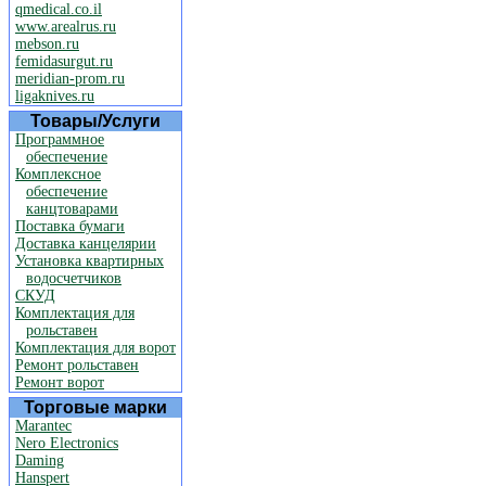
qmedical.co.il
www.arealrus.ru
mebson.ru
femidasurgut.ru
meridian-prom.ru
ligaknives.ru
Товары/Услуги
Программное
обеспечение
Комплексное
обеспечение
канцтоварами
Поставка бумаги
Доставка канцелярии
Установка квартирных
водосчетчиков
СКУД
Комплектация для
рольставен
Комплектация для ворот
Ремонт рольставен
Ремонт ворот
Торговые марки
Marantec
Nero Electronics
Daming
Hanspert