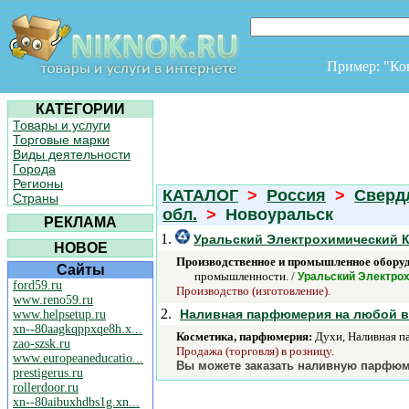
Пример: "К
КАТЕГОРИИ
Товары и услуги
Торговые марки
Виды деятельности
Города
Регионы
КАТАЛОГ
>
Россия
>
Сверд
Страны
обл.
>
Новоуральск
РЕКЛАМА
1.
Уральский Электрохимический 
НОВОЕ
Производственное и промышленное обору
Сайты
промышленности. /
Уральский Электро
ford59.ru
Производство (изготовление).
www.reno59.ru
2.
Наливная парфюмерия на любой в
www.helpsetup.ru
xn--80aagkqppxqe8h.x...
Косметика, парфюмерия:
Духи, Наливная п
zao-szsk.ru
Продажа (торговля) в розницу.
www.europeaneducatio...
Вы можете заказать наливную парфюмер
prestigerus.ru
rollerdoor.ru
xn--80aibuxhdbs1g.xn...