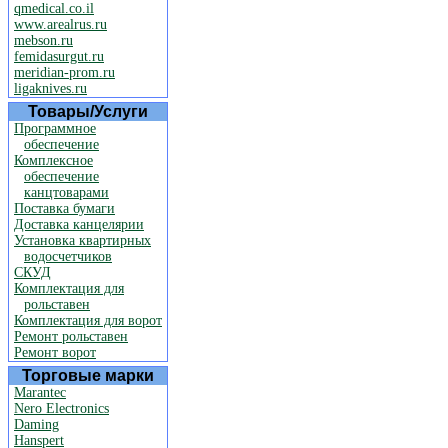
qmedical.co.il
www.arealrus.ru
mebson.ru
femidasurgut.ru
meridian-prom.ru
ligaknives.ru
Товары/Услуги
Программное
обеспечение
Комплексное
обеспечение
канцтоварами
Поставка бумаги
Доставка канцелярии
Установка квартирных
водосчетчиков
СКУД
Комплектация для
рольставен
Комплектация для ворот
Ремонт рольставен
Ремонт ворот
Торговые марки
Marantec
Nero Electronics
Daming
Hanspert