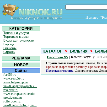
Пример: "К
КАТЕГОРИИ
Товары и услуги
Торговые марки
Виды деятельности
Города
Регионы
КАТАЛОГ
>
Бельгия
>
Бель
Страны
1.
| Кампенхоут |
Decoform NV
(18.03.20
РЕКЛАМА
Строительные материалы:
Вагонка, Панели
НОВОЕ
Продажа (торговля) в розницу, Продажа (тор
Сайты
Представительства:
Днепропетровск, Донец
ford59.ru
www.reno59.ru
www.helpsetup.ru
xn--80aagkqppxqe8h.x...
zao-szsk.ru
www.europeaneducatio...
prestigerus.ru
rollerdoor.ru
xn--80aibuxhdbs1g.xn...