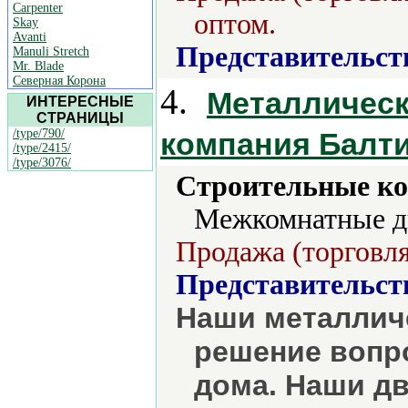
Carpenter
оптом.
Skay
Avanti
Представительст
Manuli Stretch
Mr. Blade
Северная Корона
4.
Металлическ
ИНТЕРЕСНЫЕ
СТРАНИЦЫ
/type/790/
компания Балт
/type/2415/
/type/3076/
Строительные ко
Межкомнатные дв
Продажа (торговля
Представительст
Наши металлич
решение вопр
дома. Наши дв