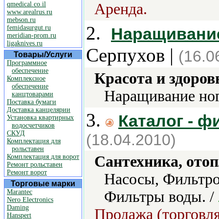
qmedical.co.il
Аренда.
www.arealrus.ru
mebson.ru
2.
femidasurgut.ru
Наращивание
meridian-prom.ru
ligaknives.ru
Серпухов |
(16.0
Товары/Услуги
Программное
обеспечение
Красота и здоров
Комплексное
обеспечение
Наращивание ног
канцтоварами
Поставка бумаги
Доставка канцелярии
3.
Каталог - 
Установка квартирных
водосчетчиков
СКУД
(18.04.2010)
Комплектация для
рольставен
Комплектация для ворот
Сантехника, отоп
Ремонт рольставен
Ремонт ворот
Насосы, Фильтро
Торговые марки
Marantec
Фильтры воды. /
Nero Electronics
Daming
Продажа (торговля
Hanspert