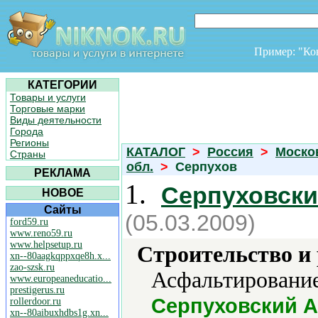
Пример: "К
КАТЕГОРИИ
Товары и услуги
Торговые марки
Виды деятельности
Города
Регионы
КАТАЛОГ
>
Россия
>
Моско
Страны
обл.
>
Серпухов
РЕКЛАМА
1.
Серпуховски
НОВОЕ
Сайты
(05.03.2009)
ford59.ru
www.reno59.ru
www.helpsetup.ru
Строительство и
xn--80aagkqppxqe8h.x...
zao-szsk.ru
Асфальтирование,
www.europeaneducatio...
prestigerus.ru
Серпуховский 
rollerdoor.ru
xn--80aibuxhdbs1g.xn...