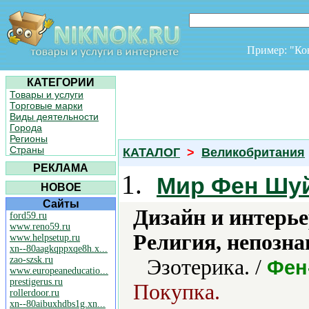
Пример: "К
КАТЕГОРИИ
Товары и услуги
Торговые марки
Виды деятельности
Города
Регионы
Страны
КАТАЛОГ
>
Великобритания
РЕКЛАМА
1.
Мир Фен Шу
НОВОЕ
Сайты
Дизайн и интерье
ford59.ru
www.reno59.ru
Религия, непозна
www.helpsetup.ru
xn--80aagkqppxqe8h.x...
zao-szsk.ru
Эзотерика. /
Фен
www.europeaneducatio...
prestigerus.ru
Покупка.
rollerdoor.ru
xn--80aibuxhdbs1g.xn...