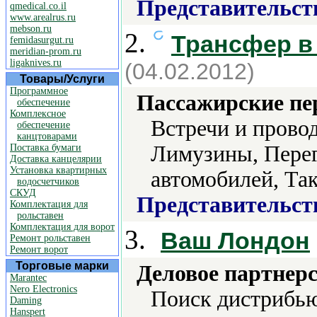
Представительст
qmedical.co.il
www.arealrus.ru
mebson.ru
2.
Трансфер в
femidasurgut.ru
meridian-prom.ru
ligaknives.ru
(04.02.2012)
Товары/Услуги
Программное
Пассажирские пе
обеспечение
Комплексное
Встречи и прово
обеспечение
канцтоварами
Лимузины, Перег
Поставка бумаги
Доставка канцелярии
Установка квартирных
автомобилей, Та
водосчетчиков
СКУД
Представительст
Комплектация для
рольставен
Комплектация для ворот
3.
Ваш Лондон
Ремонт рольставен
Ремонт ворот
Торговые марки
Деловое партнерс
Marantec
Nero Electronics
Поиск дистрибью
Daming
Hanspert