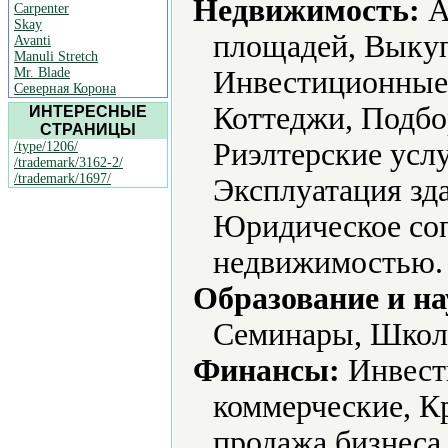
Недвижимость:
А
Carpenter
Skay
площадей, Выкуп
Avanti
Manuli Stretch
Mr. Blade
Инвестиционные 
Северная Корона
Коттеджи, Подбо
ИНТЕРЕСНЫЕ
СТРАНИЦЫ
Риэлтерские усл
/type/1206/
/trademark/3162-2/
/trademark/1697/
Эксплуатация зд
Юридическое соп
недвижимостью.
Образование и на
Семинары, Школ
Финансы:
Инвест
коммерческие, К
продажа бизнеса