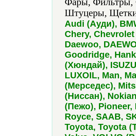
Фары, Фильтры,
Штуцеры, Щетки
Audi (Ауди), BMW,
Chery, Chevrolet
Daewoo, DAEWOO
Goodridge, Han
(Хюндай), ISUZU,
LUXOIL, Man, M
(Мерседес), Mit
(Ниссан), Nokia
(Пежо), Pioneer,
Royce, SAAB, S
Toyota, Toyota (