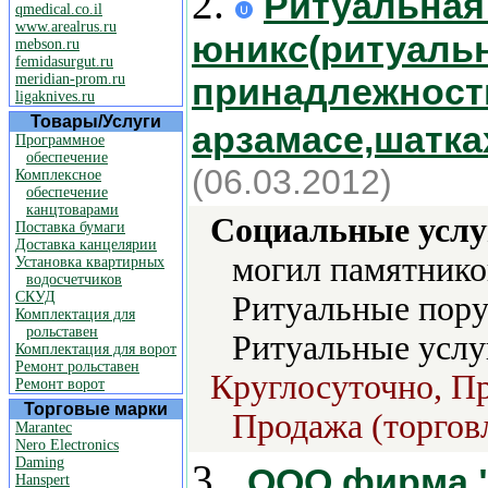
2.
Ритуальная
qmedical.co.il
www.arealrus.ru
юникс(ритуальн
mebson.ru
femidasurgut.ru
meridian-prom.ru
принадлежност
ligaknives.ru
Товары/Услуги
арзамасе,шатка
Программное
обеспечение
(06.03.2012)
Комплексное
обеспечение
канцтоварами
Социальные услу
Поставка бумаги
Доставка канцелярии
могил памятнико
Установка квартирных
водосчетчиков
СКУД
Ритуальные пору
Комплектация для
рольставен
Ритуальные услу
Комплектация для ворот
Ремонт рольставен
Круглосуточно, Пр
Ремонт ворот
Торговые марки
Продажа (торгов
Marantec
Nero Electronics
Daming
3.
ООО фирма 
Hanspert