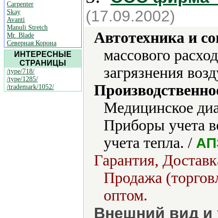
Carpenter
(17.09.2002)
Skay
Avanti
Manuli Stretch
Автотехника и с
Mr. Blade
Северная Корона
массового расхо
ИНТЕРЕСНЫЕ
СТРАНИЦЫ
загрязнения возд
/type/718/
/type/1285/
Производственно
/trademark/1052/
Медицинское диа
Приборы учета в
учета тепла. /
АП
Гарантия, Доставк
Продажа (торговл
оптом.
Внешний вид и 