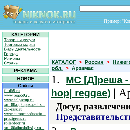
Пример: "К
КАТЕГОРИИ
Товары и услуги
Торговые марки
Виды деятельности
Города
Регионы
КАТАЛОГ
>
Россия
>
Нижег
Страны
обл.
>
Арзамас
РЕКЛАМА
1.
MC [Д]реша -
НОВОЕ
Сайты
| А
hop| reggae)
ford59.ru
www.reno59.ru
www.helpsetup.ru
Досуг, развлечен
xn--80aagkqppxqe8h.x...
zao-szsk.ru
www.europeaneducatio...
Представительст
prestigerus.ru
rollerdoor.ru
xn--80aibuxhdbs1g.xn...