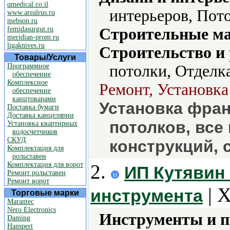
qmedical.co.il
интерьеров, Пото
www.arealrus.ru
mebson.ru
femidasurgut.ru
Строительные м
meridian-prom.ru
ligaknives.ru
Строительство и
Товары/Услуги
Программное
потолки, Отделка
обеспечение
Комплексное
Ремонт, Установка
обеспечение
канцтоварами
Установка фран
Поставка бумаги
Доставка канцелярии
потолков, вс
Установка квартирных
водосчетчиков
СКУД
конструкций, 
Комплектация для
рольставен
Комплектация для ворот
2.
ИП Кутявин 
Ремонт рольставен
Ремонт ворот
| 
инструмента
Торговые марки
Marantec
Nero Electronics
Инструменты и 
Daming
Hanspert