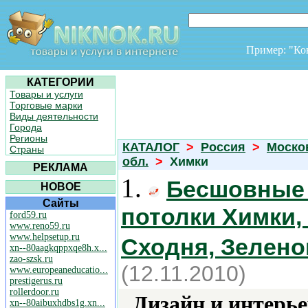
Пример: "К
КАТЕГОРИИ
Товары и услуги
Торговые марки
Виды деятельности
Города
Регионы
КАТАЛОГ
>
Россия
>
Моско
Страны
обл.
>
Химки
РЕКЛАМА
1.
Бесшовные 
НОВОЕ
Сайты
потолки Химки,
ford59.ru
www.reno59.ru
www.helpsetup.ru
Сходня, Зеленог
xn--80aagkqppxqe8h.x...
zao-szsk.ru
(12.11.2010)
www.europeaneducatio...
prestigerus.ru
rollerdoor.ru
Дизайн и интерье
xn--80aibuxhdbs1g.xn...