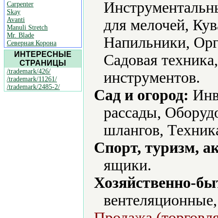
Инструментальны
Carpenter
Skay
Avanti
для мелочей, Ку
Manuli Stretch
Mr. Blade
Напильники, Орг
Северная Корона
ИНТЕРЕСНЫЕ
Садовая техника
СТРАНИЦЫ
/trademark/426/
инструментов.
/trademark/11261/
/trademark/2485-2/
Сад и огород:
Инв
рассады, Оборуд
шлангов, Техника
Спорт, туризм, а
ящики.
Хозяйственно-бы
вентеляционные,
Продажа (торговля