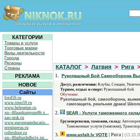
КАТЕГОРИИ
Товары и услуги
Торговые марки
Виды деятельности
Города
Регионы
КАТАЛОГ
>
Латвия
>
Рига
Страны
1.
Рукопашный Бой Самооборона Выжив
РЕКЛАМА
Досуг, развлечения:
Клубы, Секции, Увлечен
НОВОЕ
Туризм, отдых и спорт:
Рукопашный бой.
Сайты
Обучение.
ford59.ru
Рукопашный бой, самооборона, выжив
www.reno59.ru
самозащита, реальная драка! Школ
www.helpsetup.ru
2.
xn--80aagkqppxqe8h.x...
SEAR - Услуги таможенного скла
zao-szsk.ru
Грузоперевозки, таможня, склад:
Автоперево
www.europeaneducatio...
Таможенные услуги (таможня), Транспор
prestigerus.ru
rollerdoor.ru
3.
| Рига |
www.asfalt.lv VOTE
(13.10.2
xn--80aibuxhdbs1g.xn...