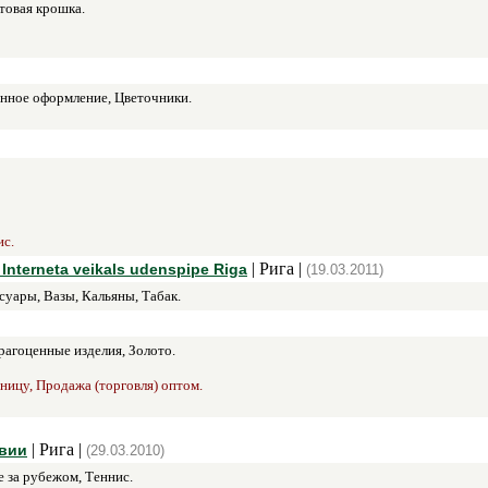
товая крошка.
нное оформление, Цветочники.
ис.
| Рига |
Interneta veikals udenspipe Riga
(19.03.2011)
уары, Вазы, Кальяны, Табак.
агоценные изделия, Золото.
зницу, Продажа (торговля) оптом.
| Рига |
твии
(29.03.2010)
 за рубежом, Теннис.