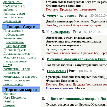
Строительные материалы:
Асфальт, Асфаль
qmedical.co.il
Строительство и ремонт:
.
www.arealrus.ru
Поставка, Продажа (торговля) оптом.
mebson.ru
femidasurgut.ru
4.
| Рига |
услуги флориста
(30.09.2010)
meridian-prom.ru
ligaknives.ru
Дизайн и интерьер:
Флористика, Художестве
Дизайн, Доставка, Обслуживание, Сервис.
Товары/Услуги
Программное
5.
| Рига |
auto-spar.ru
(07.12.2010)
обеспечение
Автосервис, услуги владельцам.
.
Комплексное
Автотехника и сопутствующие товары.
.
обеспечение
Пассажирские перевозки.
.
канцтоварами
Туризм, отдых и спорт.
.
Поставка бумаги
Доставка, Обслуживание, Продажа б/у, Серв
Доставка канцелярии
Установка квартирных
6.
Интернет магазин кальянов в Риге, 
водосчетчиков
Табачные изделия и сопутствующие:
Аксесс
СКУД
Комплектация для
7.
| Рига |
Prec-Metals
(04.06.2012)
рольставен
Комплектация для ворот
Сувениры, подарки, ювелирные изделия:
Др
Ремонт рольставен
Финансы:
Инвестиции.
Ремонт ворот
Покупка, Поставка, Продажа (торговля) в ро
Представительства:
Москва
Торговые марки
Marantec
Nero Electronics
8.
Детский теннисный лагерь в Ла
Daming
Туризм, отдых и спорт:
Европа, Образование
Hanspert