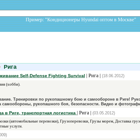
Пример: "Кондиционеры Hyundai оптом в Москв
>
Рига
| Рига |
ание Self-Defense Fighting Survival
(18.06.2012)
ия (хобби).
ание. Тренировки по рукопашному бою и самообороне в Риге! Рук
а самообороны, рукопашного боя, безопасности. Видео и фотограф
| Рига |
да в Риге, транспортная логистика
(03.05.2012)
зки (автомобильные перевозки), Грузоперевозки, Грузы морем, Доставка груз
тные услуги.
009)