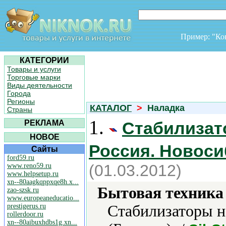
Пример: "К
КАТЕГОРИИ
Товары и услуги
Торговые марки
Виды деятельности
Города
Регионы
КАТАЛОГ
>
Наладка
Страны
1.
РЕКЛАМА
Стабилизат
НОВОЕ
Россия. Новоси
Сайты
ford59.ru
(01.03.2012)
www.reno59.ru
www.helpsetup.ru
xn--80aagkqppxqe8h.x...
Бытовая техника 
zao-szsk.ru
www.europeaneducatio...
prestigerus.ru
Стабилизаторы н
rollerdoor.ru
xn--80aibuxhdbs1g.xn...