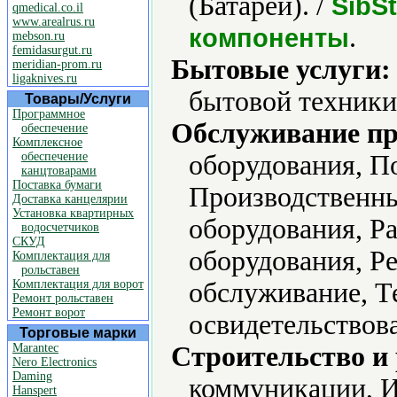
(Батареи). /
SibSt
qmedical.co.il
www.arealrus.ru
.
компоненты
mebson.ru
femidasurgut.ru
Бытовые услуги:
meridian-prom.ru
ligaknives.ru
бытовой техники
Товары/Услуги
Программное
Обслуживание пр
обеспечение
Комплексное
обеспечение
оборудования, П
канцтоварами
Поставка бумаги
Производственны
Доставка канцелярии
Установка квартирных
оборудования, Р
водосчетчиков
СКУД
оборудования, Р
Комплектация для
рольставен
Комплектация для ворот
обслуживание, Т
Ремонт рольставен
Ремонт ворот
освидетельствов
Торговые марки
Marantec
Строительство и
Nero Electronics
Daming
коммуникации, И
Hanspert