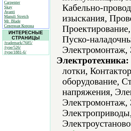
Carpenter
Кабельно-провод
Skay
Avanti
изыскания, Прове
Manuli Stretch
Mr. Blade
Северная Корона
Проектирование,
ИНТЕРЕСНЫЕ
Пуско-наладочны
СТРАНИЦЫ
/trademark/7685/
Электромонтаж, 
/type/526/
/type/1881-6/
Электротехника:
лотки, Контакто
оборудование, С
напряжения, Эле
Электромонтаж,
Электроприводы,
Электроустаново