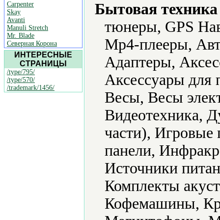
Carpenter
Бытовая техника 
Skay
Avanti
тюнеры, GPS Нав
Manuli Stretch
Mr. Blade
Mp4-плееры, Авт
Северная Корона
ИНТЕРЕСНЫЕ
Адаптеры, Аксес
СТРАНИЦЫ
/type/795/
Аксессуары для 
/type/570/
/trademark/1456/
Весы, Весы элек
Видеотехника, Д
части), Игровые
панели, Инфракр
Источники питан
Комплекты акуст
Кофемашины, Кр