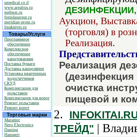
qmedical.co.il
ДЕЗИНФЕКЦИИ,
www.arealrus.ru
mebson.ru
femidasurgut.ru
Аукцион, Выставка
meridian-prom.ru
ligaknives.ru
(торговля) в роз
Товары/Услуги
Программное
Реализация.
обеспечение
Комплексное
Представительст
обеспечение
канцтоварами
Реализация де
Поставка бумаги
Доставка канцелярии
(дезинфекция
Установка квартирных
водосчетчиков
СКУД
очистка инстр
Комплектация для
рольставен
пищевой и ко
Комплектация для ворот
Ремонт рольставен
Ремонт ворот
2.
INFOKITAI.
Торговые марки
Marantec
| Влади
Nero Electronics
ТРЕЙД"
Daming
Hanspert