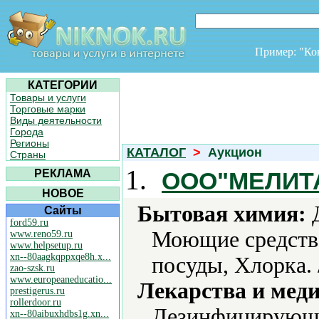
Пример: "К
КАТЕГОРИИ
Товары и услуги
Торговые марки
Виды деятельности
Города
Регионы
КАТАЛОГ
>
Аукцион
Страны
1.
РЕКЛАМА
ООО"МЕЛИТ
НОВОЕ
Бытовая химия:
Д
Сайты
ford59.ru
Моющие средства
www.reno59.ru
www.helpsetup.ru
xn--80aagkqppxqe8h.x...
посуды, Хлорка.
zao-szsk.ru
www.europeaneducatio...
Лекарства и мед
prestigerus.ru
rollerdoor.ru
Дезинфицирующие
xn--80aibuxhdbs1g.xn...