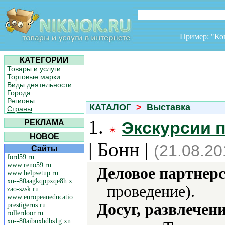
Пример: "К
КАТЕГОРИИ
Товары и услуги
Торговые марки
Виды деятельности
Города
Регионы
КАТАЛОГ
>
Выставка
Страны
1.
РЕКЛАМА
Экскурсии п
НОВОЕ
| Бонн |
(21.08.20
Сайты
ford59.ru
www.reno59.ru
Деловое партнерс
www.helpsetup.ru
xn--80aagkqppxqe8h.x...
проведение).
zao-szsk.ru
www.europeaneducatio...
Досуг, развлечен
prestigerus.ru
rollerdoor.ru
xn--80aibuxhdbs1g.xn...