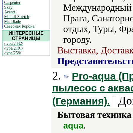
Carpenter
Международный т
Skay
Avanti
Прага, Санаторн
Manuli Stretch
Mr. Blade
отдых, Туры, Фр
Северная Корона
ИНТЕРЕСНЫЕ
городу.
СТРАНИЦЫ
/type/7442/
Выставка, Достав
/type/2181/
/type/258/
Представительст
2.
Pro-aqua (П
пылесос с акв
| До
(Германия).
Бытовая техника 
.
aqua