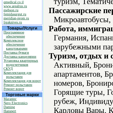
туризм, Тематич
qmedical.co.il
www.arealrus.ru
Пассажирские пе
mebson.ru
femidasurgut.ru
Микроавтобусы, 
meridian-prom.ru
ligaknives.ru
Работа, иммиграц
Товары/Услуги
Программное
Германия, Испан
обеспечение
Комплексное
зарубежными пар
обеспечение
канцтоварами
Поставка бумаги
Туризм, отдых и 
Доставка канцелярии
Установка квартирных
Активный, Брони
водосчетчиков
СКУД
апартаментов, Б
Комплектация для
рольставен
номеров, Брониро
Комплектация для ворот
Ремонт рольставен
Ремонт ворот
Горящие туры, Го
Торговые марки
рубеж, Индивиду
Marantec
Nero Electronics
Daming
Карловы Вары, 
Hanspert