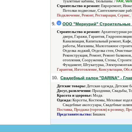
Туалетные кабины, Тюльпаны. /
FAR, Ven
Строительство и ремонт:
Евроремонт, Инжен
Потолки подвесные, Сантехнические рабо
Подключение, Ремонт, Реставрация, Сервис, 
9.
ООО "Меркурий" Строительные 
Строительство и ремонт:
Архитектурная рес
двери, Гаражи, Гарантия, Гидроизоляция
Канализация, Капитальный ремонт, Кафе
работы, Магазины, Малоэтажное строител
Отделка лоджий, Отделка стен, Очистные
Реконструкция, Ремонт, Ремонт балконов
отопления, Сооружения, Стены, Строитель
Фундамент, Штукатурка, Электромонтаж
Гарантия, Изготовление, Консультации, Обсл
10.
Свадебный салон "DARINA" - Гла
Детские товары:
Детская одежда, Детские ба
Досуг, развлечения:
Праздники, Свадьбы, Т
Красота и здоровье:
Мода.
Одежда:
Корсеты, Костюмы, Меховые изделия
Свадебные аксессуары, Свадебные шляпки
Поставка, Продажа (торговля) в розницу, Про
Представительства:
Бишкек