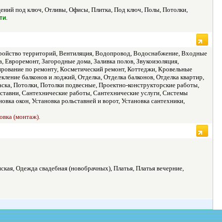
ий под ключ, Отливы, Офисы, Плитка, Под ключ, Полы, Потолки,
.
ти
тройство территорий, Вентиляция, Водопровод, Водоснабжение, Входные
, Евроремонт, Загородные дома, Заливка полов, Звукоизоляция,
ирование по ремонту, Косметический ремонт, Коттеджи, Кровельные
ление балконов и лоджий, Отделка, Отделка балконов, Отделка квартир,
аска, Потолки, Потолки подвесные, Проектно-конструкторские работы,
льставни, Сантехнические работы, Сантехнические услуги, Системы
овка окон, Установка рольставней и ворот, Установка сантехники,
овка (монтаж).
кая, Одежда свадебная (новобрачных), Платья, Платья вечерние,