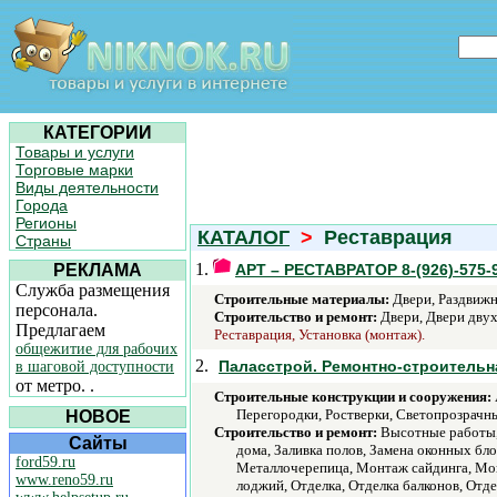
КАТЕГОРИИ
Товары и услуги
Торговые марки
Виды деятельности
Города
Регионы
КАТАЛОГ
>
Реставрация
Страны
1.
РЕКЛАМА
АРТ – РЕСТАВРАТОР 8-(926)-575-
Служба размещения
Строительные материалы:
Двери, Раздвижн
персонала.
Строительство и ремонт:
Двери, Двери двух
Предлагаем
Реставрация, Установка (монтаж).
общежитие для рабочих
2.
Паласстрой. Ремонтно-строительн
в шаговой доступности
от метро. .
Строительные конструкции и сооружения:
Перегородки, Ростверки, Светопрозрачн
НОВОЕ
Строительство и ремонт:
Высотные работы, 
Сайты
дома, Заливка полов, Замена оконных бл
ford59.ru
Металлочерепица, Монтаж сайдинга, Мон
www.reno59.ru
лоджий, Отделка, Отделка балконов, Отд