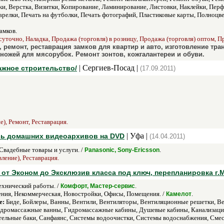
и, Верстка, Визитки, Копирование, Ламинирование, Листовки, Наклейки, Перф
тарелки, Печать на футболки, Печать фотографий, Пластиковые карты, Полноцве
амков.
суточно, Наладка, Продажа (торговля) в розницу, Продажа (торговля) оптом, Пр
 ремонт, реставрация замков для квартир и авто, изготовление тран
ножей для мясорубок. Ремонт зонтов, кожгалантереи и обуви.
| Сергиев-Посад |
жное строительство/
(17.09.2011)
), Ремонт, Реставрация.
| Уфа |
ись домашних видеоархивов на DVD
(14.04.2011)
Свадебные товары и услуги. /
.
Panasonic, Sony-Ericsson
ление), Реставрация.
 от Эконом до Эксклюзив класса под ключ, перепланировка г.
хнический работы. /
.
Комфорт, Мастер-сервис
ия, Некоммерческая, Новостройки, Офисы, Помещения. /
.
Камелот
е:
Биде, Бойлеры, Ванны, Вентили, Вентиляторы, Вентиляционные решетки, Ве
ромассажные ванны, Гидромассажные кабины, Душевые кабины, Канализация, 
ельные баки, Санфаянс, Системы водоочистки, Системы водоснабжения, Смес