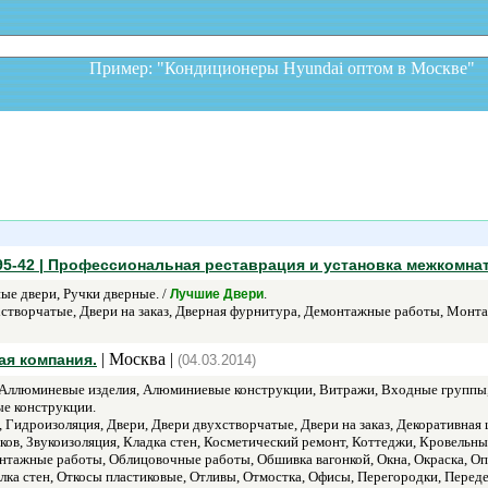
Пример: "Кондиционеры Hyundai оптом в Москв
95-42 | Профессиональная реставрация и установка межкомна
ые двери, Ручки дверные. /
.
Лучшие Двери
створчатые, Двери на заказ, Дверная фурнитура, Демонтажные работы, Монт
| Москва |
ая компания.
(04.03.2014)
Аллюминевые изделия, Алюминиевые конструкции, Витражи, Входные группы, 
ые конструкции.
Гидроизоляция, Двери, Двери двухстворчатые, Двери на заказ, Декоративная
оков, Звукоизоляция, Кладка стен, Косметический ремонт, Коттеджи, Кровель
тажные работы, Облицовочные работы, Обшивка вагонкой, Окна, Окраска, Оп
елка стен, Откосы пластиковые, Отливы, Отмостка, Офисы, Перегородки, Перед