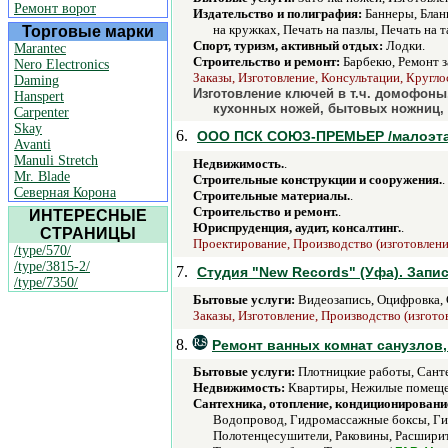
Ремонт ворот
Издательство и полиграфия:
Баннеры, Бланк
на кружках, Печать на пазлы, Печать на 
Торговые марки
Спорт, туризм, активный отдых:
Лодки.
Marantec
Строительство и ремонт:
Барбекю, Ремонт з
Nero Electronics
Заказы, Изготовление, Консультации, Кругло
Daming
Изготовление ключей в т.ч. домофоны,
Hanspert
кухонных ножей, бытовых ножниц, 
Carpenter
Skay
6.
ООО ПСК СОЮЗ-ПРЕМЬЕР /малоэта
Avanti
Manuli Stretch
Недвижимость.
.
Mr. Blade
Строительные конструкции и сооружения.
.
Северная Корона
Строительные материалы.
.
Строительство и ремонт.
.
ИНТЕРЕСНЫЕ
Юриспруденция, аудит, консалтинг.
.
СТРАНИЦЫ
Проектирование, Производство (изготовление
/type/570/
/type/3815-2/
7.
Студия "New Records" (Уфа). Зап
/type/7350/
Бытовые услуги:
Видеозапись, Оцифровка, 
Заказы, Изготовление, Производство (изготов
8.
Ремонт ванных комнат санузлов,
Бытовые услуги:
Плотницкие работы, Санте
Недвижимость:
Квартиры, Нежилые помещен
Сантехника, отопление, кондиционировани
Водопровод, Гидромассажные боксы, Гид
Полотенцесушители, Раковины, Расширит