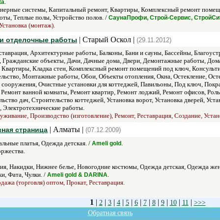
.
ta
ерные системы, Капитальный ремонт, Квартиры, Комплексный ремонт помещен
ты, Теплые полы, Устройство полов. /
СаунаПрофи, Строй-Сервис, СтройСи
Установка (монтаж).
| Старый Оскол |
и отделочные работы
(29.11.2012)
таврация, Архитектурные работы, Балконы, Бани и сауны, Бассейны, Благоус
, Гражданские объекты, Дачи, Дачные дома, Двери, Демонтажные работы, Дома
, Квартиры, Кладка стен, Комплексный ремонт помещений под ключ, Консульт
ьство, Монтажные работы, Обои, Объекты отопления, Окна, Остекление, Остек
 сооружения, Очистные установки для коттеджей, Павильоны, Под ключ, Покр
, Ремонт ванной комнаты, Ремонт квартир, Ремонт лоджий, Ремонт офисов, Ро
ство дач, Строительство коттеджей, Установка ворот, Установка дверей, Устан
, Электротехнические работы.
уживание, Производство (изготовление), Ремонт, Реставрация, Создание, Устан
| Алматы |
вная страница
(07.12.2009)
льные платья, Одежда детская. /
.
Ameli gold
оржества.
, Накидки, Нижнее белье, Новогодние костюмы, Одежда детская, Одежда женс
, Фата, Чулки. /
.
Ameli gold & DARINA
дажа (торговля) оптом, Прокат, Реставрация.
1
|
|
|
|
|
|
|
|
|
|
|
2
3
4
5
6
7
8
9
10
11
>>>
Обратная связь