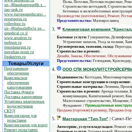
www.helpsetup.ru
Полы, Потолки, Потолки подвесные, Реко
xn--80aagkqppxqe8h.x...
Строительство коттеджей, Строительство
zao-szsk.ru
бетонных и железобетонных конструкций
www.europeaneducatio...
Производство (изготовление), Ремонт, Реста
prestigerus.ru
Представительства:
Малоярославец
rollerdoor.ru
xn--80aibuxhdbs1g.xn...
3.
Клининговая компания "Кристал
qmedical.co.il
Бытовые услуги:
Гувернантки, Дезинфекция
www.arealrus.ru
Устранение запахов, Уход за полами, Хим
mebson.ru
Грузоперевозки, таможня, склад:
Переезды, 
femidasurgut.ru
Строительство и ремонт:
.
meridian-prom.ru
Дизайн, Заказы, Обеспечение, Обслуживание
ligaknives.ru
Представительства:
Геленджик, Краснодар,
Товары/Услуги
Программное
4.
ООО СПК МОНОЛИТСТРОЙСЕРВ
обеспечение
Недвижимость:
Коттеджи, Многоквартирные
Комплексное
Строительные конструкции и сооружения:
обеспечение
Строительные материалы:
Лепнина, Произв
канцтоварами
Строительство и ремонт:
Аренда техники, Б
Поставка бумаги
коммуникации, Капитальный ремонт, Ква
Доставка канцелярии
Малоэтажное строительство, Мощение, Пл
Установка квартирных
Фундамент. /
Промышленные конструк
водосчетчиков
Продажа (торговля) в розницу, Продажа (тор
СКУД
Комплектация для
5.
| Санкт-Пе
Мастерская "Тип-Топ"
рольставен
Комплектация для ворот
Автосервис, услуги владельцам:
Ремонт сп
Ремонт рольставен
Бытовые услуги:
Заточка ножей, Изготовле