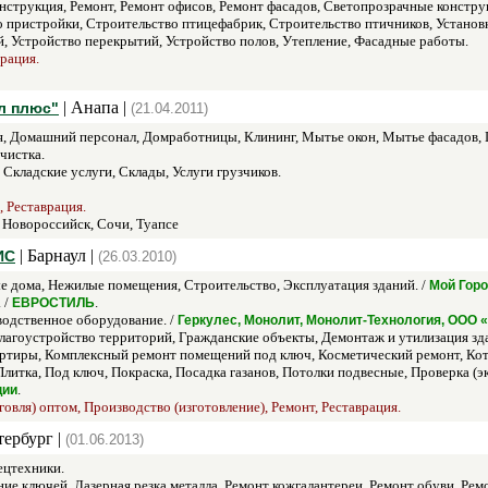
нструкция, Ремонт, Ремонт офисов, Ремонт фасадов, Светопрозрачные констру
 пристройки, Строительство птицефабрик, Строительство птичников, Установка
, Устройство перекрытий, Устройство полов, Утепление, Фасадные работы.
врация.
| Анапа |
л плюс"
(21.04.2011)
, Домашний персонал, Домработницы, Клининг, Мытье окон, Мытье фасадов, П
чистка.
Складские услуги, Склады, Услуги грузчиков.
, Реставрация.
 Новороссийск, Сочи, Туапсе
| Барнаул |
ИС
(26.03.2010)
 дома, Нежилые помещения, Строительство, Эксплуатация зданий. /
Мой Горо
. /
.
ЕВРОСТИЛЬ
одственное оборудование. /
Геркулес, Монолит, Монолит-Технология, ООО 
лагоустройство территорий, Гражданские объекты, Демонтаж и утилизация з
ртиры, Комплексный ремонт помещений под ключ, Косметический ремонт, Ко
итка, Под ключ, Покраска, Посадка газанов, Потолки подвесные, Проверка (эк
.
ции
говля) оптом, Производство (изготовление), Ремонт, Реставрация.
тербург |
(01.06.2013)
ецтехники.
ние ключей, Лазерная резка металла, Ремонт кожгалантереи, Ремонт обуви, Р