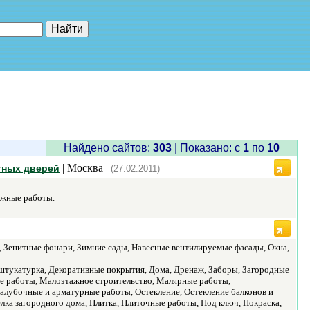
е"
Найдено сайтов:
303
| Показано: c
1
по
10
| Москва |
тных дверей
(27.02.2011)
ажные работы.
Зенитные фонари, Зимние сады, Навесные вентилируемые фасады, Окна,
 штукатурка, Декоративные покрытия, Дома, Дренаж, Заборы, Загородные
ные работы, Малоэтажное строительство, Малярные работы,
алубочные и арматурные работы, Остекление, Остекление балконов и
елка загородного дома, Плитка, Плиточные работы, Под ключ, Покраска,