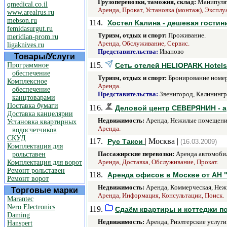
Грузоперевозки, таможня, склад:
Манипулят
qmedical.co.il
Аренда, Прокат, Установка (монтаж), Эксплу
www.arealrus.ru
mebson.ru
114.
Хостел Калина - дешевая гостин
femidasurgut.ru
Туризм, отдых и спорт:
Проживание.
meridian-prom.ru
Аренда, Обслуживание, Сервис.
ligaknives.ru
Представительства:
Иваново
Товары/Услуги
115.
Программное
Сеть отелей НELIOPARK Hotels
обеспечение
Туризм, отдых и спорт:
Бронирование номер
Комплексное
Аренда.
обеспечение
Представительства:
Звенигород, Калинингра
канцтоварами
Поставка бумаги
116.
Деловой центр СЕВЕРЯНИН - а
Доставка канцелярии
Недвижимость:
Аренда, Нежилые помещени
Установка квартирных
Аренда.
водосчетчиков
СКУД
117.
| Москва |
Рус Такси
(16.03.2009)
Комплектация для
Пассажирские перевозки:
Аренда автомобил
рольставен
Аренда, Доставка, Обслуживание, Прокат.
Комплектация для ворот
Ремонт рольставен
118.
Аренда офисов в Москве от АН 
Ремонт ворот
Недвижимость:
Аренда, Коммерческая, Неж
Торговые марки
Аренда, Информация, Консультации, Поиск.
Marantec
Nero Electronics
119.
Сдаём квартиры и коттеджи по
Daming
Недвижимость:
Аренда, Риэлтерские услуги
Hanspert