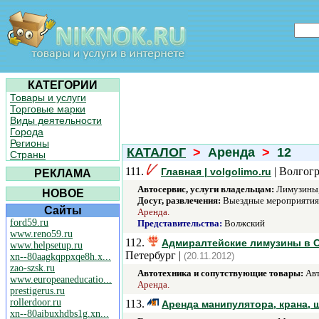
КАТЕГОРИИ
Товары и услуги
Торговые марки
Виды деятельности
Города
Регионы
КАТАЛОГ
>
Аренда
>
12
Страны
111.
| Волгогр
Главная | volgolimo.ru
РЕКЛАМА
Автосервис, услуги владельцам:
Лимузины, 
НОВОЕ
Досуг, развлечения:
Выездные мероприятия,
Сайты
Аренда.
ford59.ru
Представительства:
Волжский
www.reno59.ru
112.
Адмиралтейские лимузины в Са
www.helpsetup.ru
Петербург |
(20.11.2012)
xn--80aagkqppxqe8h.x...
zao-szsk.ru
Автотехника и сопутствующие товары:
Авт
www.europeaneducatio...
Аренда.
prestigerus.ru
rollerdoor.ru
113.
Аренда манипулятора, крана,
xn--80aibuxhdbs1g.xn...