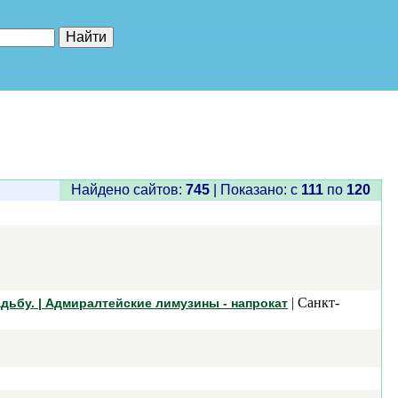
е"
Найдено сайтов:
745
| Показано: c
111
по
120
| Санкт-
дьбу. | Адмиралтейские лимузины - напрокат