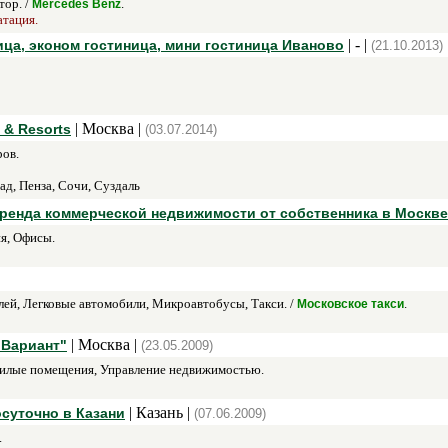
ор. /
.
Mercedes Benz
атация.
| - |
ица, эконом гостиница, мини гостиница Иваново
(21.10.2013)
| Москва |
 & Resorts
(03.07.2014)
ов.
д, Пенза, Сочи, Суздаль
ренда коммерческой недвижимости от собственника в Москве
я, Офисы.
ей, Легковые автомобили, Микроавтобусы, Такси. /
.
Московское такси
| Москва |
"Вариант"
(23.05.2009)
илые помещения, Управление недвижимостью.
| Казань |
суточно в Казани
(07.06.2009)
.