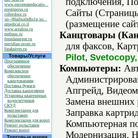
подключения, По
www.europeaneducatio...
prestigerus.ru
Сайты (Страницы
rollerdoor.ru
xn--80aibuxhdbs1g.xn...
(размещение сайт
qmedical.co.il
www.arealrus.ru
Канцтовары (Кан
mebson.ru
femidasurgut.ru
для факсов, Карт
meridian-prom.ru
ligaknives.ru
Pilot, Svetocopy
Товары/Услуги
Программное
Компьютеры:
Авт
обеспечение
Комплексное
обеспечение
Администрирова
канцтоварами
Поставка бумаги
Апгрейд, Видеом
Доставка канцелярии
Установка квартирных
Замена внешних 
водосчетчиков
СКУД
Заправка картри
Комплектация для
рольставен
Комплектация для ворот
Компьютерная по
Ремонт рольставен
Ремонт ворот
Модернизация, Н
Торговые марки