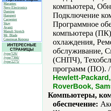
Marantec
компьютера, Обн
Nero Electronics
Daming
Подключение ко
Hanspert
Carpenter
Программное обе
Skay
Avanti
компьютера (ПК)
Manuli Stretch
Mr. Blade
Северная Корона
охлаждения, Рем
ИНТЕРЕСНЫЕ
обслуживание, С
СТРАНИЦЫ
/type/526/
(СНПЧ), Техобсл
/type/7366/
/type/2275/
программ (ПО). 
Hewlett-Packard, 
RoverBook, Sams
Компьютеры, ко
обеспечение:
Акс