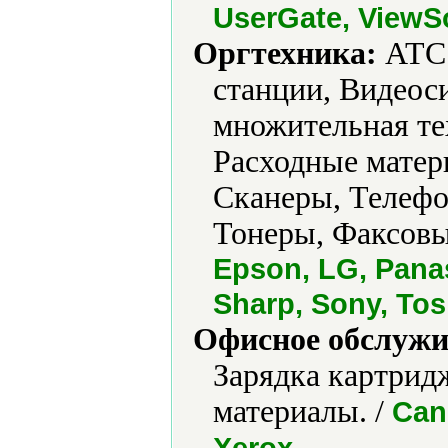
UserGate, ViewS
Оргтехника:
АТС 
станции, Видеос
множительная те
Расходные матер
Сканеры, Телефо
Тонеры, Факсовы
Epson, LG, Pana
Sharp, Sony, Tos
Офисное обслужи
Зарядка картрид
материалы. /
Can
.
Xerox