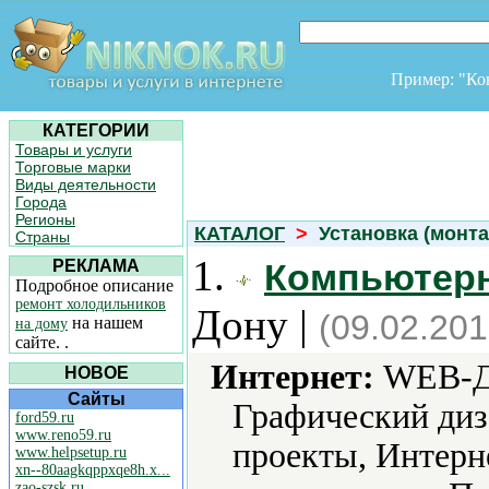
Пример: "К
КАТЕГОРИИ
Товары и услуги
Торговые марки
Виды деятельности
Города
Регионы
КАТАЛОГ
>
Установка (монта
Страны
1.
РЕКЛАМА
Компьютер
Подробное описание
ремонт холодильников
Дону |
(09.02.201
на нашем
на дому
сайте. .
Интернет:
WEB-Ди
НОВОЕ
Сайты
Графический диз
ford59.ru
www.reno59.ru
проекты, Интерн
www.helpsetup.ru
xn--80aagkqppxqe8h.x...
zao-szsk.ru